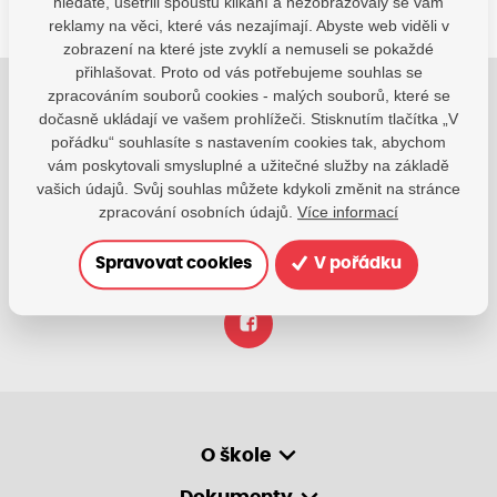
hledáte, ušetřili spoustu klikání a nezobrazovaly se vám
reklamy na věci, které vás nezajímají. Abyste web viděli v
zobrazení na které jste zvyklí a nemuseli se pokaždé
přihlašovat. Proto od vás potřebujeme souhlas se
zpracováním souborů cookies - malých souborů, které se
Jsme tu pro Vaše děti.
dočasně ukládají ve vašem prohlížeči. Stisknutím tlačítka „V
Jsme k dispozici, pokud potřebujete pomoci.
pořádku“ souhlasíte s nastavením cookies tak, abychom
vám poskytovali smysluplné a užitečné služby na základě
vašich údajů. Svůj souhlas můžete kdykoli změnit na stránce
zsvhejny@zsvhejny.cz
zpracování osobních údajů.
Více informací
+420 491 465 813
Spravovat cookies
V pořádku
po-pá: 7:30 - 15:30 hod.
O škole