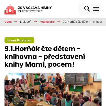
Úvod
1. stupeň
Fotogalerie
9.1.Horňák čte dětem - knihovna 
Horní Kostelec
9.1.Horňák čte dětem -
knihovna - představení
knihy Mami, pocem!