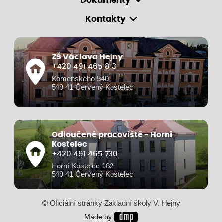
Dokumenty
Kontakty
ZŠ Václava Hejny
+420 491 465 813
Komenského 540
549 41 Červený Kostelec
Odloučené pracoviště - Horní
Kostelec
+420 491 465 730
Horní Kostelec 182
549 41 Červený Kostelec
© Oficiální stránky Základní školy V. Hejny
Made by