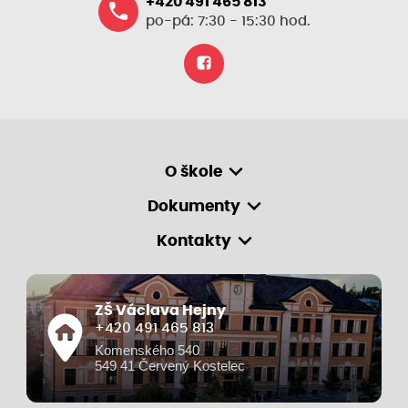
+420 491 465 813
po-pá: 7:30 - 15:30 hod.
O škole
Dokumenty
Kontakty
ZŠ Václava Hejny
+420 491 465 813
Komenského 540
549 41 Červený Kostelec