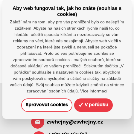
−
Aby web fungoval tak, jak ho znáte (souhlas s
cookies)
© Seznam.cz a.s. a další
Záleží nám na tom, aby pro vás prohlížení bylo co nejlepším
zážitkem. Abyste na našich stránkách rychle našli to, co
Máte dotazy?
hledáte, ušetřili spoustu klikání a nezobrazovaly se vám
Kontaktujte nás
reklamy na věci, které vás nezajímají. Abyste web viděli v
zobrazení na které jste zvyklí a nemuseli se pokaždé
SDÍLEJTE:
přihlašovat. Proto od vás potřebujeme souhlas se
zpracováním souborů cookies - malých souborů, které se
dočasně ukládají ve vašem prohlížeči. Stisknutím tlačítka „V
pořádku“ souhlasíte s nastavením cookies tak, abychom
vám poskytovali smysluplné a užitečné služby na základě
vašich údajů. Svůj souhlas můžete kdykoli změnit na stránce
zpracování osobních údajů.
Více informací
Jsme tu pro Vaše děti.
Spravovat cookies
V pořádku
Jsme k dispozici, pokud potřebujete pomoci.
zsvhejny@zsvhejny.cz