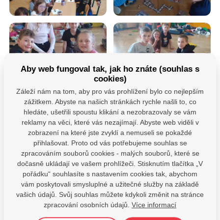
Aby web fungoval tak, jak ho znáte (souhlas s
cookies)
Záleží nám na tom, aby pro vás prohlížení bylo co nejlepším
zážitkem. Abyste na našich stránkách rychle našli to, co
hledáte, ušetřili spoustu klikání a nezobrazovaly se vám
reklamy na věci, které vás nezajímají. Abyste web viděli v
zobrazení na které jste zvyklí a nemuseli se pokaždé
přihlašovat. Proto od vás potřebujeme souhlas se
zpracováním souborů cookies - malých souborů, které se
Máte dotazy?
dočasně ukládají ve vašem prohlížeči. Stisknutím tlačítka „V
pořádku“ souhlasíte s nastavením cookies tak, abychom
Kontaktujte nás
vám poskytovali smysluplné a užitečné služby na základě
SDÍLEJTE:
vašich údajů. Svůj souhlas můžete kdykoli změnit na stránce
zpracování osobních údajů.
Více informací