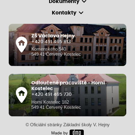
Dokumenty
Kontakty
ZŠ Václava Hejny
+420 491 465 813
Komenského 540
549 41 Červený Kostelec
Odloučené pracoviště - Horní
Kostelec
+420 491 465 730
Horní Kostelec 182
549 41 Červený Kostelec
© Oficiální stránky Základní školy V. Hejny
Made by