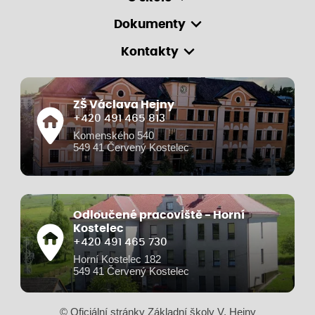
Dokumenty
Kontakty
ZŠ Václava Hejny
+420 491 465 813
Komenského 540
549 41 Červený Kostelec
Odloučené pracoviště - Horní
Kostelec
+420 491 465 730
Horní Kostelec 182
549 41 Červený Kostelec
© Oficiální stránky Základní školy V. Hejny