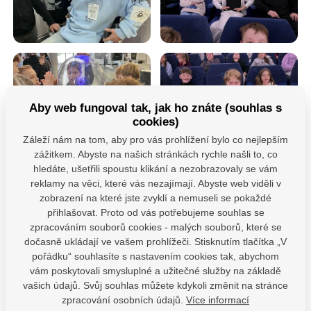
Aby web fungoval tak, jak ho znáte (souhlas s
cookies)
Záleží nám na tom, aby pro vás prohlížení bylo co nejlepším
zážitkem. Abyste na našich stránkách rychle našli to, co
hledáte, ušetřili spoustu klikání a nezobrazovaly se vám
reklamy na věci, které vás nezajímají. Abyste web viděli v
zobrazení na které jste zvyklí a nemuseli se pokaždé
přihlašovat. Proto od vás potřebujeme souhlas se
zpracováním souborů cookies - malých souborů, které se
dočasně ukládají ve vašem prohlížeči. Stisknutím tlačítka „V
Máte dotazy?
pořádku“ souhlasíte s nastavením cookies tak, abychom
Kontaktujte nás
vám poskytovali smysluplné a užitečné služby na základě
vašich údajů. Svůj souhlas můžete kdykoli změnit na stránce
SDÍLEJTE:
zpracování osobních údajů.
Více informací