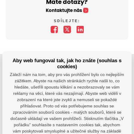
Máte dotazy?
Kontaktujte nás
SDÍLEJTE:
Aby web fungoval tak, jak ho znáte (souhlas s
cookies)
Jsme tu pro Vaše děti.
Záleží nám na tom, aby pro vás prohlížení bylo co nejlepším
Jsme k dispozici, pokud potřebujete pomoci.
zážitkem. Abyste na našich stránkách rychle našli to, co
hledáte, ušetřili spoustu klikání a nezobrazovaly se vám
zsvhejny@zsvhejny.cz
reklamy na věci, které vás nezajímají. Abyste web viděli v
zobrazení na které jste zvyklí a nemuseli se pokaždé
+420 491 465 813
přihlašovat. Proto od vás potřebujeme souhlas se
zpracováním souborů cookies - malých souborů, které se
po-pá: 7:30 - 15:30 hod.
dočasně ukládají ve vašem prohlížeči. Stisknutím tlačítka „V
pořádku“ souhlasíte s nastavením cookies tak, abychom
vám poskytovali smysluplné a užitečné služby na základě