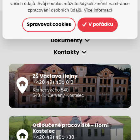
vašich údajů. Svůj souhlas můžete kdykoli změnit na stránce
zpracování osobních údajů.
Více informací
Spravovat cookies
V pořádku
O škole
Dokumenty
Kontakty
ZŠ Václava Hejny
+420 491 465 813
Komenského 540
549 41 Červený Kostelec
Odloučené pracoviště - Horní
Kostelec
+420 491 465 730