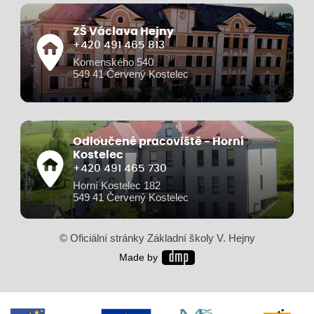
ZŠ Václava Hejny
+420 491 465 813
Komenského 540
549 41 Červený Kostelec
Odloučené pracoviště - Horní
Kostelec
+420 491 465 730
Horní Kostelec 182
549 41 Červený Kostelec
© Oficiální stránky Základní školy V. Hejny
Made by