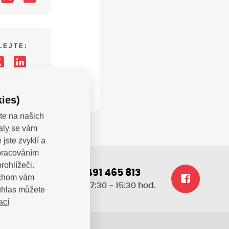
LEJTE:
ies)
te na našich
valy se vám
jste zvyklí a
zpracováním
rohlížeči.
+420 491 465 813
bychom vám
.cz
po-pá: 7:30 - 15:30 hod.
uhlas můžete
ací