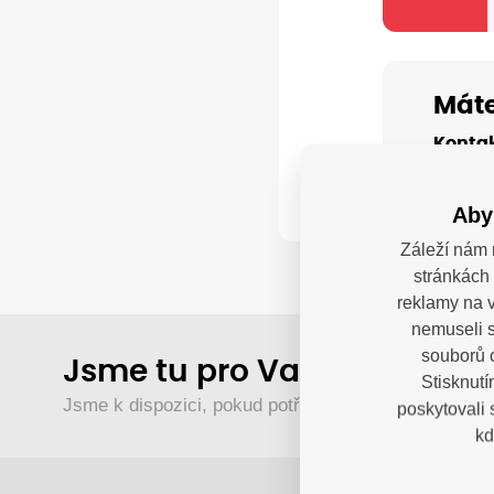
Máte
Kontak
Aby
Záleží nám 
stránkách 
reklamy na v
nemuseli s
souborů c
Jsme tu pro Vaše děti.
Stisknutí
Jsme k dispozici, pokud potřebujete pomoci.
poskytovali
kd