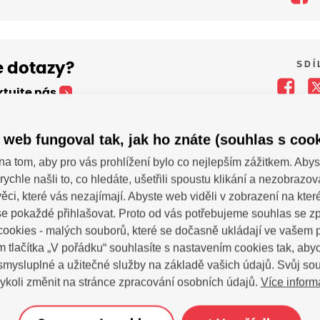
SDÍ
 dotazy?
tujte nás
 web fungoval tak, jak ho znáte (souhlas s cook
na tom, aby pro vás prohlížení bylo co nejlepším zážitkem. Abys
rychle našli to, co hledáte, ušetřili spoustu klikání a nezobrazo
ěci, které vás nezajímají. Abyste web viděli v zobrazení na které 
e pokaždé přihlašovat. Proto od vás potřebujeme souhlas se 
ookies - malých souborů, které se dočasně ukládají ve vašem p
m tlačítka „V pořádku“ souhlasíte s nastavením cookies tak, a
zsvhejny@zsvhejny
 smysluplné a užitečné služby na základě vašich údajů. Svůj so
Více inform
ykoli změnit na stránce zpracování osobních údajů.