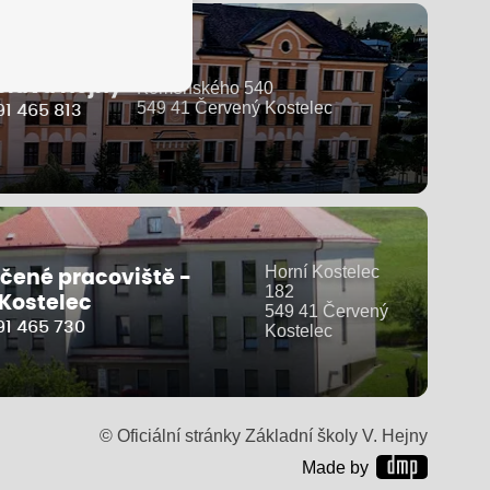
clava Hejny
Komenského 540
549 41 Červený Kostelec
1 465 813
Horní Kostelec
čené pracoviště -
182
 Kostelec
549 41 Červený
91 465 730
Kostelec
© Oficiální stránky Základní školy V. Hejny
Made by