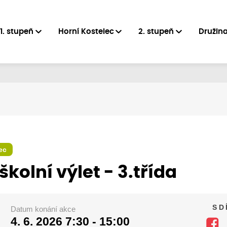
1. stupeň
Horní Kostelec
2. stupeň
Družin
ec
 školní výlet - 3.třída
SD
Datum konání akce
4. 6. 2026
7:30 - 15:00