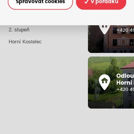
Spravovat cookies
V pořádku
Kontakty
1. stupeň
ZŠ Vá
2. stupeň
+420 49
Horní Kostelec
Odlou
Horní
+420 4