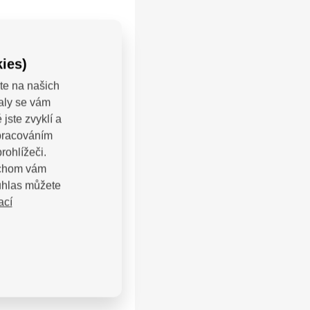
ies)
te na našich
valy se vám
jste zvyklí a
zpracováním
rohlížeči.
bychom vám
uhlas můžete
ací
LEJTE: