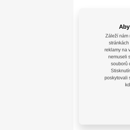
Fotogale
Aby
Záleží nám 
stránkách 
reklamy na v
nemuseli s
souborů c
Stisknutí
poskytovali
kd
Máte
Kontak