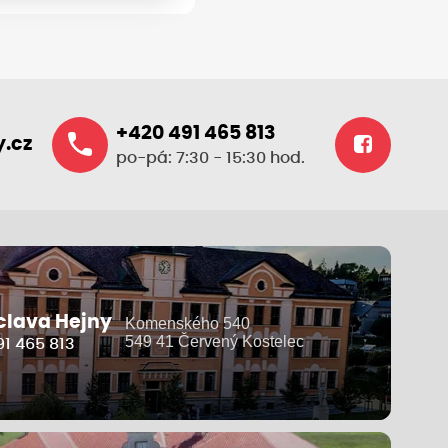
+420 491 465 813
.cz
po-pá: 7:30 - 15:30 hod.
clava Hejny
Komenského 540
549 41 Červený Kostelec
1 465 813