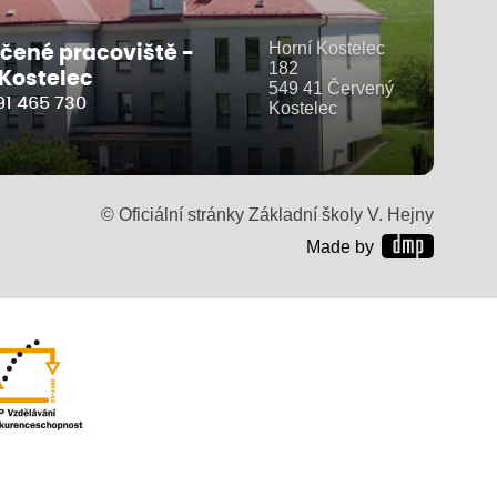
Horní Kostelec
čené pracoviště -
182
 Kostelec
549 41 Červený
91 465 730
Kostelec
© Oficiální stránky Základní školy V. Hejny
Made by