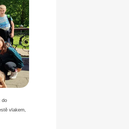
t do
estě vlakem,