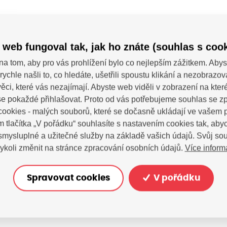
rie
 web fungoval tak, jak ho znáte (souhlas s cook
na tom, aby pro vás prohlížení bylo co nejlepším zážitkem. Abys
rychle našli to, co hledáte, ušetřili spoustu klikání a nezobrazo
ěci, které vás nezajímají. Abyste web viděli v zobrazení na které 
e pokaždé přihlašovat. Proto od vás potřebujeme souhlas se 
ookies - malých souborů, které se dočasně ukládají ve vašem p
m tlačítka „V pořádku“ souhlasíte s nastavením cookies tak, a
 smysluplné a užitečné služby na základě vašich údajů. Svůj so
Více inform
ykoli změnit na stránce zpracování osobních údajů.
SDÍ
 dotazy?
Spravovat cookies
V pořádku
tujte nás