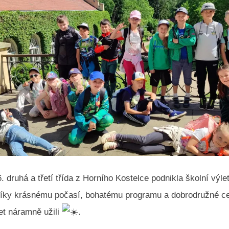
6. druhá a třetí třída z Horního Kostelce podnikla školní výle
Díky krásnému počasí, bohatému programu a dobrodružné c
let náramně užili
.