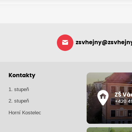
zsvhejny@zsvhejny
Kontakty
1. stupeň
ZŠ Vá
2. stupeň
+420 49
Horní Kostelec