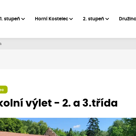
1. stupeň
Horní Kostelec
2. stupeň
Družin
da
ec
kolní výlet - 2. a 3.třída