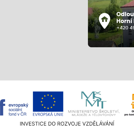
Odlou
Horní
+420 4