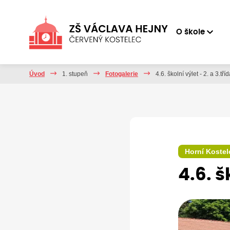
O škole
Úvod
1. stupeň
Fotogalerie
4.6. školní výlet - 2. a 3.tří
Horní Kostel
4.6. š