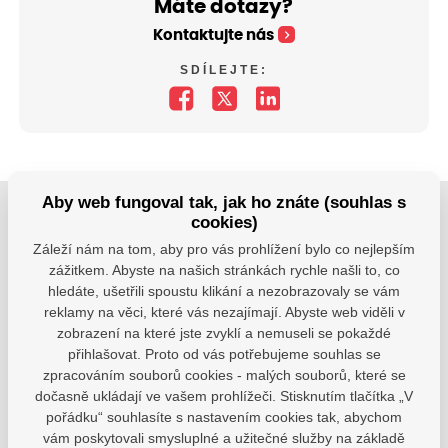
Máte dotazy?
Kontaktujte nás
SDÍLEJTE:
Aby web fungoval tak, jak ho znáte (souhlas s
cookies)
Jsme tu pro Vaše děti.
Záleží nám na tom, aby pro vás prohlížení bylo co nejlepším
Jsme k dispozici, pokud potřebujete pomoci.
zážitkem. Abyste na našich stránkách rychle našli to, co
hledáte, ušetřili spoustu klikání a nezobrazovaly se vám
zsvhejny@zsvhejny.cz
reklamy na věci, které vás nezajímají. Abyste web viděli v
zobrazení na které jste zvyklí a nemuseli se pokaždé
+420 491 465 813
přihlašovat. Proto od vás potřebujeme souhlas se
zpracováním souborů cookies - malých souborů, které se
po-pá: 7:30 - 15:30 hod.
dočasně ukládají ve vašem prohlížeči. Stisknutím tlačítka „V
pořádku“ souhlasíte s nastavením cookies tak, abychom
vám poskytovali smysluplné a užitečné služby na základě