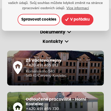
vašich údajů. Svůj souhlas můžete kdykoli změnit na stránce
zpracování osobních údajů.
Více informací
Spravovat cookies
V pořádku
O škole
Dokumenty
Kontakty
ZŠ Václava Hejny
+420 491 465 813
Komenského 540
549 41 Červený Kostelec
Odloučené pracoviště - Horní
Kostelec
+420 491 465 730