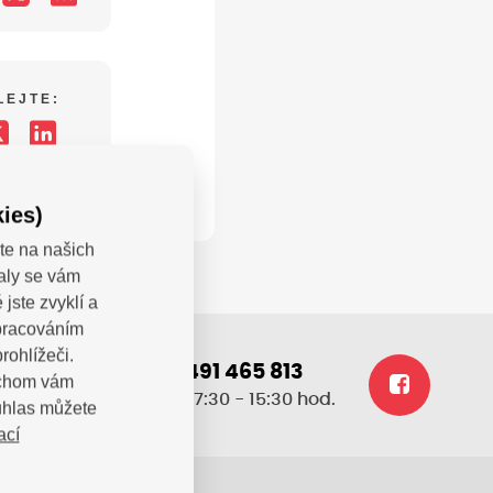
LEJTE:
ies)
te na našich
valy se vám
jste zvyklí a
zpracováním
rohlížeči.
+420 491 465 813
bychom vám
.cz
po-pá: 7:30 - 15:30 hod.
uhlas můžete
ací