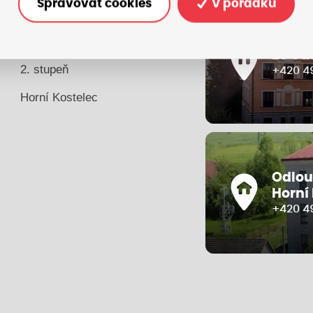
Spravovat cookies
V pořádku
Kontakty
1. stupeň
ZŠ Vá
2. stupeň
+420 49
Horní Kostelec
Odlou
Horní
+420 4