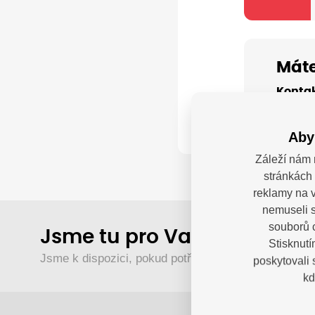
Máte
Kontak
Aby
Záleží nám 
stránkách 
reklamy na v
nemuseli s
souborů c
Jsme tu pro Vaše děti.
Stisknutí
Jsme k dispozici, pokud potřebujete pomoci.
poskytovali
kd