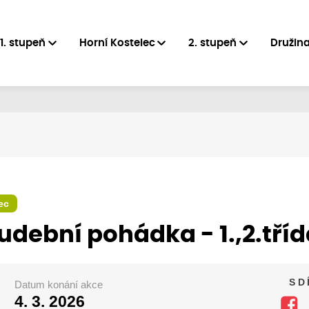
1. stupeň
Horní Kostelec
2. stupeň
Družin
ec
Hudební pohádka - 1.,2.tří
SD
Datum konání akce
4. 3. 2026