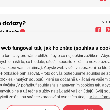
SDÍ
 dotazy?
tujte nás
 web fungoval tak, jak ho znáte (souhlas s cook
na tom, aby pro vás prohlížení bylo co nejlepším zážitkem. Abys
rychle našli to, co hledáte, ušetřili spoustu klikání a nezobrazo
ěci, které vás nezajímají. Abyste web viděli v zobrazení na které 
e pokaždé přihlašovat. Proto od vás potřebujeme souhlas se 
ookies - malých souborů, které se dočasně ukládají ve vašem p
m tlačítka „V pořádku“ souhlasíte s nastavením cookies tak, a
zsvhejny@zsvhejny
 smysluplné a užitečné služby na základě vašich údajů. Svůj so
Více inform
ykoli změnit na stránce zpracování osobních údajů.