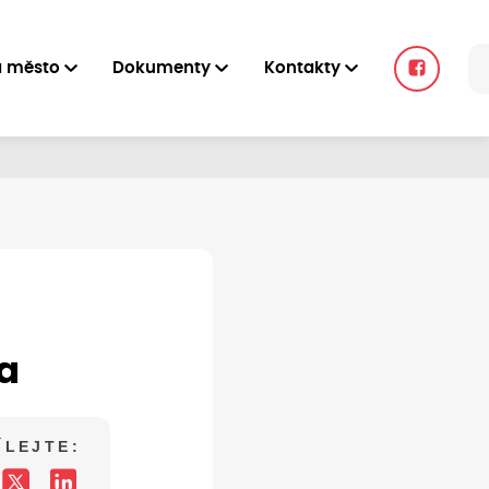
a město
Dokumenty
Kontakty
da
ÍLEJTE: