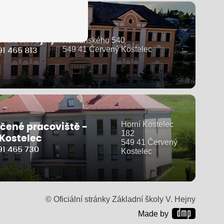
clava Hejny
Komenského 540
549 41 Červený Kostelec
1 465 813
Horní Kostelec
čené pracoviště -
182
 Kostelec
549 41 Červený
91 465 730
Kostelec
© Oficiální stránky Základní školy V. Hejny
Made by