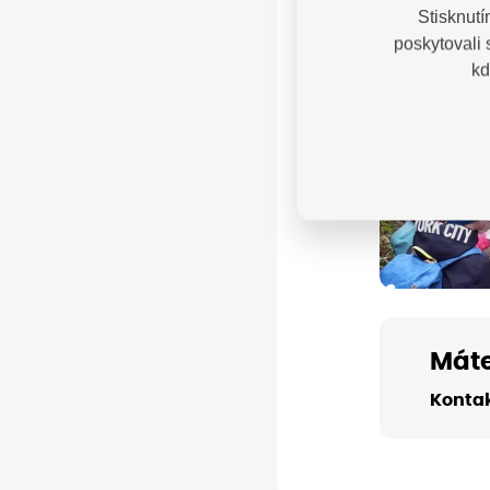
Stisknutí
poskytovali
kd
Máte
Kontak