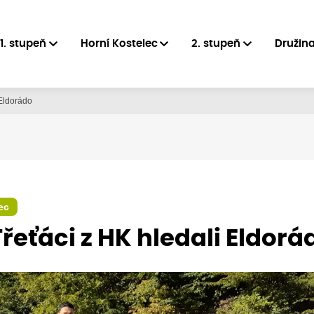
1. stupeň
Horní Kostelec
2. stupeň
Družin
 Eldorádo
ec
Třeťáci z HK hledali Eldorá