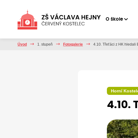
O škole
Úvod
1. stupeň
Fotogalerie
4.10. Třeťáci z HK hledali
Horní Kostel
4.10. 