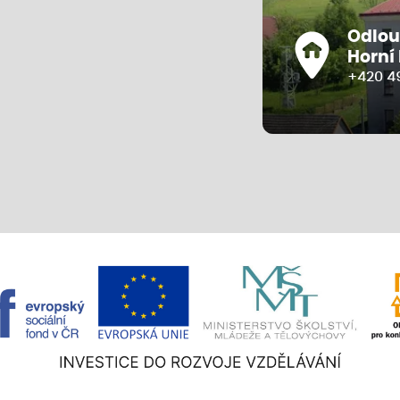
Odlou
Horní
+420 4