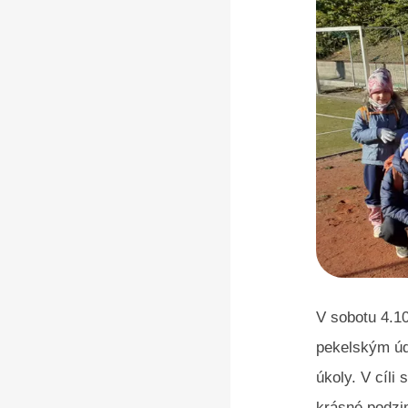
V sobotu 4.10
pekelským úd
úkoly. V cíli
krásné podzim