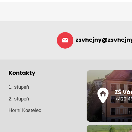
zsvhejny@zsvhejny
Kontakty
1. stupeň
ZŠ Vá
2. stupeň
+420 49
Horní Kostelec