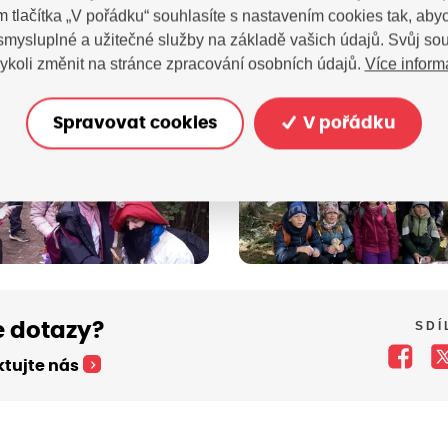
m tlačítka „V pořádku“ souhlasíte s nastavením cookies tak, a
 smysluplné a užitečné služby na základě vašich údajů. Svůj so
Více inform
ykoli změnit na stránce zpracování osobních údajů.
Spravovat cookies
V pořádku
SDÍ
 dotazy?
tujte nás