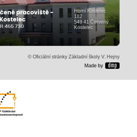
Horní Kostelec
čené pracoviště -
182
 Kostelec
549 41 Červený
91 465 730
Kostelec
© Oficiální stránky Základní školy V. Hejny
Made by