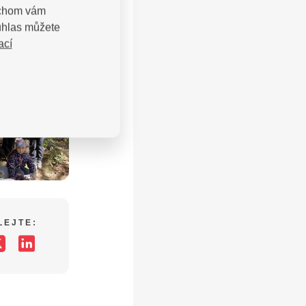
bychom vám
uhlas můžete
ací
LEJTE: