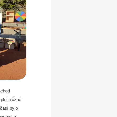
pochod
lnit různé
očasí bylo
panovala.