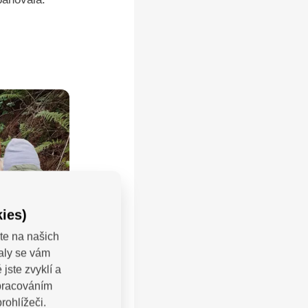
ies)
te na našich
valy se vám
jste zvyklí a
zpracováním
rohlížeči.