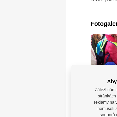
Fotogale
Aby
Záleží nám 
stránkách 
reklamy na v
nemuseli s
souborů c