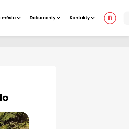
a město
Dokumenty
Kontakty
do