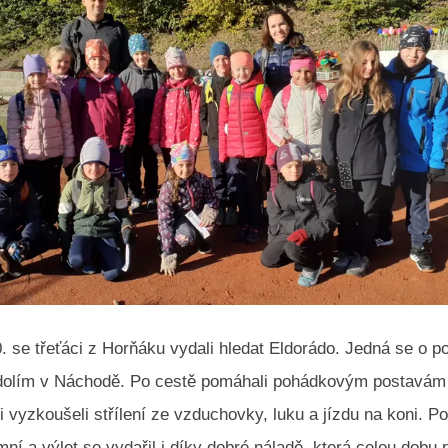
. se třeťáci z Horňáku vydali hledat Eldorádo. Jedná se o 
olím v Náchodě. Po cestě pomáhali pohádkovým postavám p
 si vyzkoušeli střílení ze vzduchovky, luku a jízdu na koni. P
ní a výlet se vydařil i díky dobré náladě, která celou dobu 