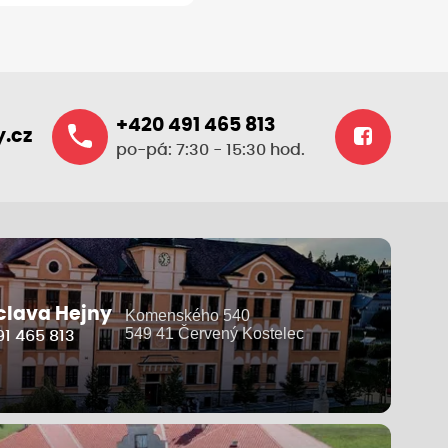
+420 491 465 813
.cz
po-pá: 7:30 - 15:30 hod.
clava Hejny
Komenského 540
549 41 Červený Kostelec
1 465 813