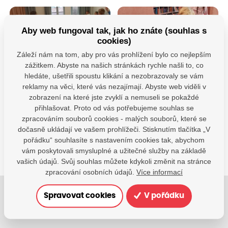
Aby web fungoval tak, jak ho znáte (souhlas s
cookies)
Záleží nám na tom, aby pro vás prohlížení bylo co nejlepším
zážitkem. Abyste na našich stránkách rychle našli to, co
hledáte, ušetřili spoustu klikání a nezobrazovaly se vám
reklamy na věci, které vás nezajímají. Abyste web viděli v
Máte dotazy?
zobrazení na které jste zvyklí a nemuseli se pokaždé
Kontaktujte nás
přihlašovat. Proto od vás potřebujeme souhlas se
zpracováním souborů cookies - malých souborů, které se
SDÍLEJTE:
dočasně ukládají ve vašem prohlížeči. Stisknutím tlačítka „V
pořádku“ souhlasíte s nastavením cookies tak, abychom
vám poskytovali smysluplné a užitečné služby na základě
vašich údajů. Svůj souhlas můžete kdykoli změnit na stránce
zpracování osobních údajů.
Více informací
Spravovat cookies
V pořádku
Jsme tu pro Vaše děti.
Jsme k dispozici, pokud potřebujete pomoci.