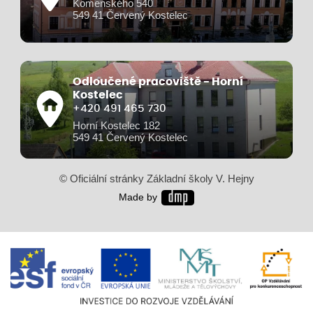
Komenského 540
549 41 Červený Kostelec
Odloučené pracoviště - Horní
Kostelec
+420 491 465 730
Horní Kostelec 182
549 41 Červený Kostelec
© Oficiální stránky Základní školy V. Hejny
Made by