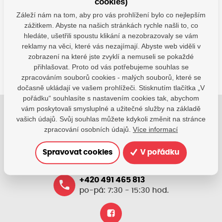
cookies)
Máte dotazy?
Záleží nám na tom, aby pro vás prohlížení bylo co nejlepším
Kontaktujte nás
zážitkem. Abyste na našich stránkách rychle našli to, co
hledáte, ušetřili spoustu klikání a nezobrazovaly se vám
SDÍLEJTE:
reklamy na věci, které vás nezajímají. Abyste web viděli v
zobrazení na které jste zvyklí a nemuseli se pokaždé
přihlašovat. Proto od vás potřebujeme souhlas se
zpracováním souborů cookies - malých souborů, které se
dočasně ukládají ve vašem prohlížeči. Stisknutím tlačítka „V
pořádku“ souhlasíte s nastavením cookies tak, abychom
vám poskytovali smysluplné a užitečné služby na základě
Jsme tu pro Vaše děti.
vašich údajů. Svůj souhlas můžete kdykoli změnit na stránce
zpracování osobních údajů.
Více informací
Jsme k dispozici, pokud potřebujete pomoci.
Spravovat cookies
V pořádku
zsvhejny@zsvhejny.cz
+420 491 465 813
po-pá: 7:30 - 15:30 hod.