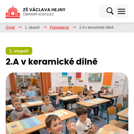
Úvod
1. stupeň
Fotogalerie
2.A v keramické dílně
1. stupeň
2.A v keramické dílně