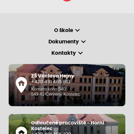
O škole
Dokumenty
Kontakty
ZŠ Václava Hejny
+420 491 465 813
Komenského 540
549 41 Červený Kostelec
Odloučené pracoviště - Horní
Kostelec