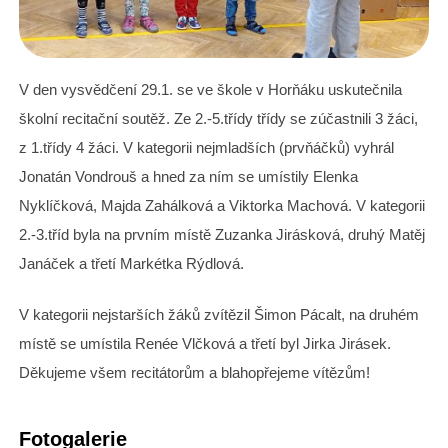
V den vysvědčení 29.1. se ve škole v Horňáku uskutečnila
školní recitační soutěž. Ze 2.-5.třídy třídy se zúčastnili 3 žáci,
z 1.třídy 4 žáci. V kategorii nejmladších (prvňáčků) vyhrál
Jonatán Vondrouš a hned za ním se umístily Elenka
Nyklíčková, Majda Zahálková a Viktorka Machová. V kategorii
2.-3.tříd byla na prvním místě Zuzanka Jirásková, druhý Matěj
Janáček a třetí Markétka Rýdlová.
V kategorii nejstarších žáků zvítězil Šimon Pácalt, na druhém
místě se umístila Renée Vlčková a třetí byl Jirka Jirásek.
Děkujeme všem recitátorům a blahopřejeme vítězům!
Fotogalerie