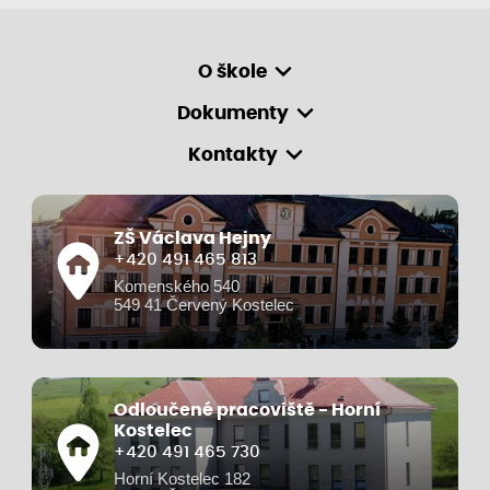
O škole
Dokumenty
Kontakty
ZŠ Václava Hejny
+420 491 465 813
Komenského 540
549 41 Červený Kostelec
Odloučené pracoviště - Horní
Kostelec
+420 491 465 730
Horní Kostelec 182