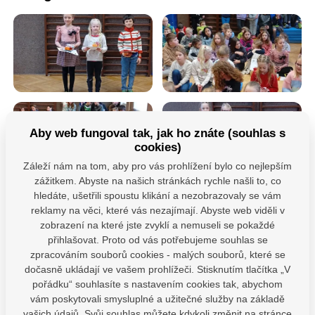
Aby web fungoval tak, jak ho znáte (souhlas s
cookies)
Záleží nám na tom, aby pro vás prohlížení bylo co nejlepším
zážitkem. Abyste na našich stránkách rychle našli to, co
hledáte, ušetřili spoustu klikání a nezobrazovaly se vám
reklamy na věci, které vás nezajímají. Abyste web viděli v
zobrazení na které jste zvyklí a nemuseli se pokaždé
přihlašovat. Proto od vás potřebujeme souhlas se
zpracováním souborů cookies - malých souborů, které se
dočasně ukládají ve vašem prohlížeči. Stisknutím tlačítka „V
pořádku“ souhlasíte s nastavením cookies tak, abychom
vám poskytovali smysluplné a užitečné služby na základě
Máte dotazy?
vašich údajů. Svůj souhlas můžete kdykoli změnit na stránce