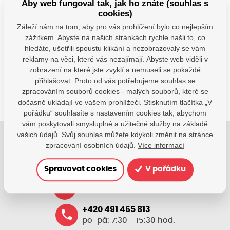
Aby web fungoval tak, jak ho znáte (souhlas s
cookies)
Záleží nám na tom, aby pro vás prohlížení bylo co nejlepším
Máte dotazy?
zážitkem. Abyste na našich stránkách rychle našli to, co
Kontaktujte nás
hledáte, ušetřili spoustu klikání a nezobrazovaly se vám
reklamy na věci, které vás nezajímají. Abyste web viděli v
SDÍLEJTE:
zobrazení na které jste zvyklí a nemuseli se pokaždé
přihlašovat. Proto od vás potřebujeme souhlas se
zpracováním souborů cookies - malých souborů, které se
dočasně ukládají ve vašem prohlížeči. Stisknutím tlačítka „V
pořádku“ souhlasíte s nastavením cookies tak, abychom
vám poskytovali smysluplné a užitečné služby na základě
vašich údajů. Svůj souhlas můžete kdykoli změnit na stránce
zpracování osobních údajů.
Více informací
Jsme tu pro Vaše děti.
Jsme k dispozici, pokud potřebujete pomoci.
Spravovat cookies
V pořádku
zsvhejny@zsvhejny.cz
+420 491 465 813
po-pá: 7:30 - 15:30 hod.