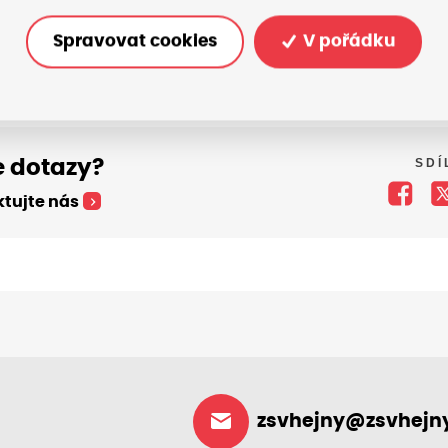
Spravovat cookies
V pořádku
SDÍ
 dotazy?
tujte nás
zsvhejny@zsvhejny