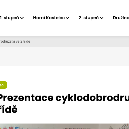
1. stupeň
Horní Kostelec
2. stupeň
Družin
odružství ve 2.třídě
ec
 Prezentace cyklodobrodru
řídě