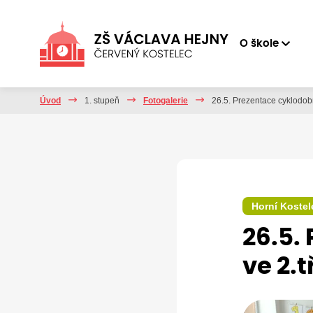
O škole
Úvod
1. stupeň
Fotogalerie
26.5. Prezentace cyklodobr
Horní Kostel
26.5.
ve 2.t