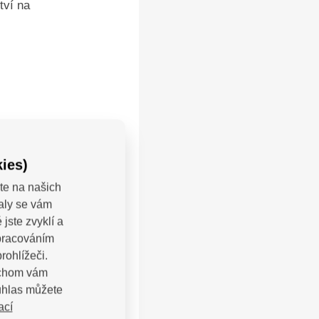
tví na
ies)
te na našich
valy se vám
jste zvyklí a
zpracováním
rohlížeči.
bychom vám
uhlas můžete
ací