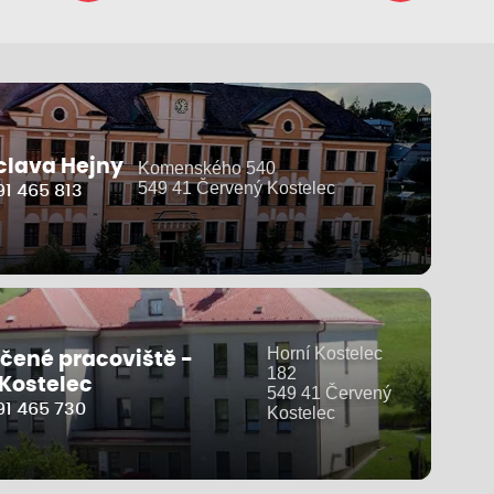
clava Hejny
Komenského 540
549 41 Červený Kostelec
1 465 813
Horní Kostelec
čené pracoviště -
182
 Kostelec
549 41 Červený
91 465 730
Kostelec