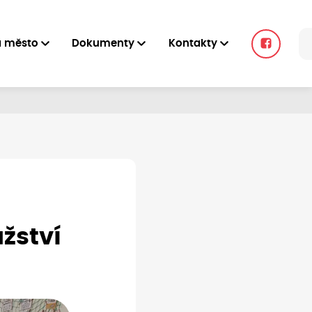
a město
Dokumenty
Kontakty
žství