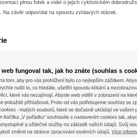
prezentaci plnou fotek a videí o jejich cyklistickém dobrodružs
 Na závěr odpovídal na spoustu zvídavých otázek.
rie
 web fungoval tak, jak ho znáte (souhlas s cook
na tom, aby pro vás prohlížení bylo co nejlepším zážitkem. Abys
rychle našli to, co hledáte, ušetřili spoustu klikání a nezobrazo
ěci, které vás nezajímají. Abyste web viděli v zobrazení na které 
e pokaždé přihlašovat. Proto od vás potřebujeme souhlas se 
ookies - malých souborů, které se dočasně ukládají ve vašem p
m tlačítka „V pořádku“ souhlasíte s nastavením cookies tak, a
 smysluplné a užitečné služby na základě vašich údajů. Svůj so
Více inform
ykoli změnit na stránce zpracování osobních údajů.