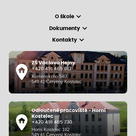
O škole
Dokumenty
Kontakty
ZŠ Václava Hejny
+420 491 465 813
Komenského 540
549 41 Červený Kostelec
Odloučené pracoviště - Horní
Kostelec
+420 491 465 730
Horní Kostelec 182
549 41 Červený Kostelec