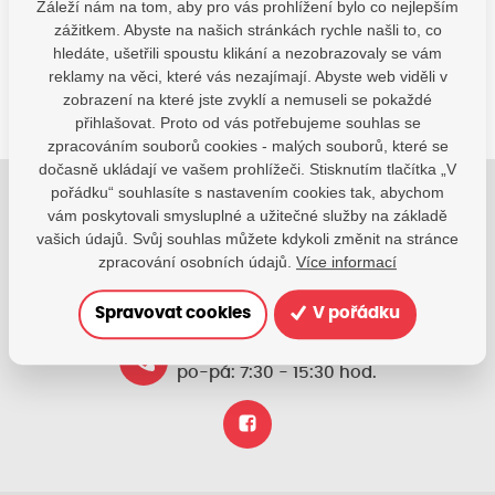
Záleží nám na tom, aby pro vás prohlížení bylo co nejlepším
zážitkem. Abyste na našich stránkách rychle našli to, co
SDÍLEJTE:
hledáte, ušetřili spoustu klikání a nezobrazovaly se vám
reklamy na věci, které vás nezajímají. Abyste web viděli v
zobrazení na které jste zvyklí a nemuseli se pokaždé
přihlašovat. Proto od vás potřebujeme souhlas se
zpracováním souborů cookies - malých souborů, které se
dočasně ukládají ve vašem prohlížeči. Stisknutím tlačítka „V
pořádku“ souhlasíte s nastavením cookies tak, abychom
Jsme tu pro Vaše děti.
vám poskytovali smysluplné a užitečné služby na základě
vašich údajů. Svůj souhlas můžete kdykoli změnit na stránce
Jsme k dispozici, pokud potřebujete pomoci.
zpracování osobních údajů.
Více informací
zsvhejny@zsvhejny.cz
Spravovat cookies
V pořádku
+420 491 465 813
po-pá: 7:30 - 15:30 hod.