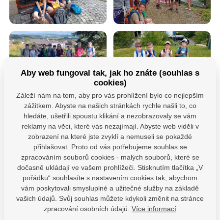
Aby web fungoval tak, jak ho znáte (souhlas s
cookies)
Záleží nám na tom, aby pro vás prohlížení bylo co nejlepším
zážitkem. Abyste na našich stránkách rychle našli to, co
hledáte, ušetřili spoustu klikání a nezobrazovaly se vám
reklamy na věci, které vás nezajímají. Abyste web viděli v
zobrazení na které jste zvyklí a nemuseli se pokaždé
přihlašovat. Proto od vás potřebujeme souhlas se
zpracováním souborů cookies - malých souborů, které se
dočasně ukládají ve vašem prohlížeči. Stisknutím tlačítka „V
Máte dotazy?
pořádku“ souhlasíte s nastavením cookies tak, abychom
Kontaktujte nás
vám poskytovali smysluplné a užitečné služby na základě
vašich údajů. Svůj souhlas můžete kdykoli změnit na stránce
SDÍLEJTE:
zpracování osobních údajů.
Více informací