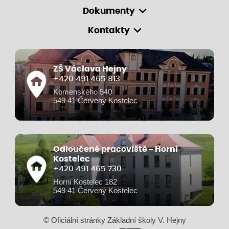
Dokumenty
Kontakty
ZŠ Václava Hejny
+420 491 465 813
Komenského 540
549 41 Červený Kostelec
Odloučené pracoviště - Horní
Kostelec
+420 491 465 730
Horní Kostelec 182
549 41 Červený Kostelec
© Oficiální stránky Základní školy V. Hejny