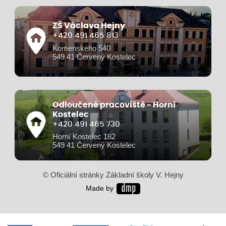
ZŠ Václava Hejny
+420 491 465 813
Komenského 540
549 41 Červený Kostelec
Odloučené pracoviště - Horní
Kostelec
+420 491 465 730
Horní Kostelec 182
549 41 Červený Kostelec
© Oficiální stránky Základní školy V. Hejny
Made by