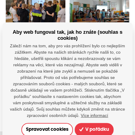
Aby web fungoval tak, jak ho znáte (souhlas s
cookies)
Záleží nám na tom, aby pro vás prohlížení bylo co nejlepším
zážitkem. Abyste na našich stránkách rychle našli to, co
hledáte, ušetřili spoustu klikání a nezobrazovaly se vám
reklamy na věci, které vás nezajímají. Abyste web viděli v
zobrazení na které jste zvyklí a nemuseli se pokaždé
přihlašovat. Proto od vás potřebujeme souhlas se
Máte dotazy?
zpracováním souborů cookies - malých souborů, které se
Kontaktujte nás
dočasně ukládají ve vašem prohlížeči. Stisknutím tlačítka „V
pořádku“ souhlasíte s nastavením cookies tak, abychom
SDÍLEJTE:
vám poskytovali smysluplné a užitečné služby na základě
vašich údajů. Svůj souhlas můžete kdykoli změnit na stránce
zpracování osobních údajů.
Více informací
Spravovat cookies
V pořádku