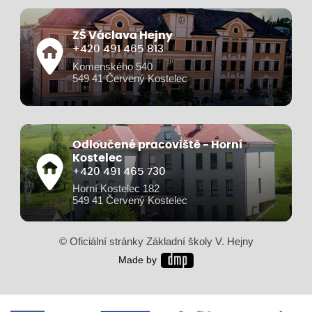
ZŠ Václava Hejny
+420 491 465 813
Komenského 540
549 41 Červený Kostelec
Odloučené pracoviště - Horní
Kostelec
+420 491 465 730
Horní Kostelec 182
549 41 Červený Kostelec
© Oficiální stránky Základní školy V. Hejny
Made by