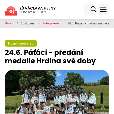
Úvod
1. stupeň
Fotogalerie
24.6. Páťáci - předání medaile H
Horní Kostelec
24.6. Páťáci - předání
medaile Hrdina své doby