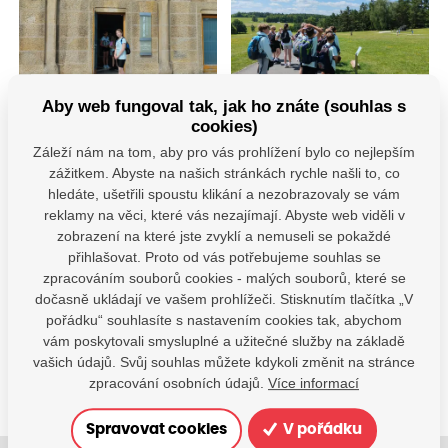
Aby web fungoval tak, jak ho znáte (souhlas s
cookies)
Záleží nám na tom, aby pro vás prohlížení bylo co nejlepším
zážitkem. Abyste na našich stránkách rychle našli to, co
hledáte, ušetřili spoustu klikání a nezobrazovaly se vám
reklamy na věci, které vás nezajímají. Abyste web viděli v
zobrazení na které jste zvyklí a nemuseli se pokaždé
přihlašovat. Proto od vás potřebujeme souhlas se
Máte dotazy?
zpracováním souborů cookies - malých souborů, které se
Kontaktujte nás
dočasně ukládají ve vašem prohlížeči. Stisknutím tlačítka „V
pořádku“ souhlasíte s nastavením cookies tak, abychom
SDÍLEJTE:
vám poskytovali smysluplné a užitečné služby na základě
vašich údajů. Svůj souhlas můžete kdykoli změnit na stránce
zpracování osobních údajů.
Více informací
Spravovat cookies
V pořádku