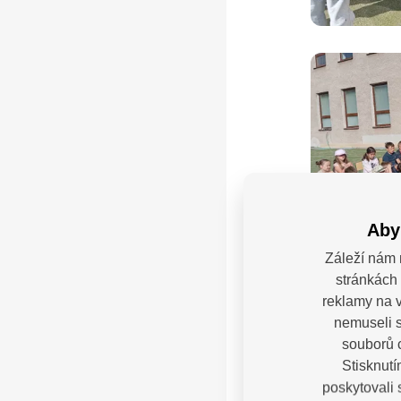
Aby
Záleží nám 
stránkách 
reklamy na v
nemuseli s
souborů c
Stisknutí
poskytovali