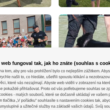
 web fungoval tak, jak ho znáte (souhlas s cook
na tom, aby pro vás prohlížení bylo co nejlepším zážitkem. Abys
rychle našli to, co hledáte, ušetřili spoustu klikání a nezobrazo
ěci, které vás nezajímají. Abyste web viděli v zobrazení na které 
e pokaždé přihlašovat. Proto od vás potřebujeme souhlas se 
ookies - malých souborů, které se dočasně ukládají ve vašem p
m tlačítka „V pořádku“ souhlasíte s nastavením cookies tak, a
 smysluplné a užitečné služby na základě vašich údajů. Svůj so