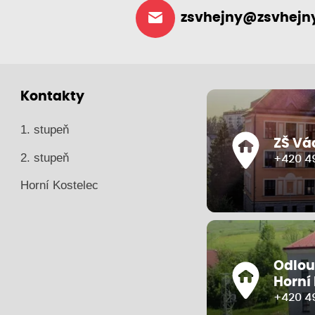
zsvhejny@zsvhejny
Kontakty
1. stupeň
ZŠ Vá
2. stupeň
+420 49
Horní Kostelec
Odlou
Horní
+420 4