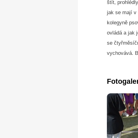
štít, prohléd
jak se mají 
kolegyně pso
ovládá a jak 
se čtyřměsíč
vychovává. B
Fotogale