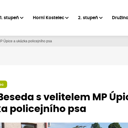
1. stupeň
Horní Kostelec
2. stupeň
Družin
MP Úpice a ukázka policejního psa
ec
 Beseda s velitelem MP Úpi
a policejního psa