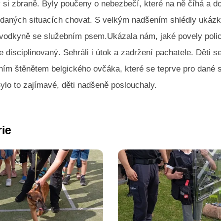
ly si zbraně. Byly poučeny o nebezbečí, které na ně číhá a d
v daných situacích chovat. S velkým nadšením shlédly ukázk
vodkyně se služebním psem.Ukázala nám, jaké povely polic
je disciplinovaný. Sehráli i útok a zadržení pachatele. Děti 
ním štěnětem belgického ovčáka, které se teprve pro dané 
ylo to zajímavé, děti nadšeně poslouchaly.
rie