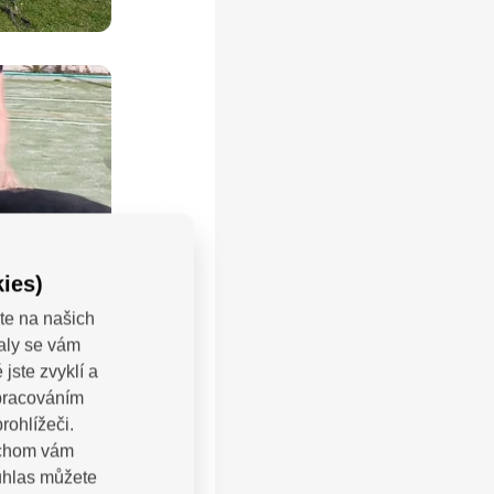
ies)
te na našich
valy se vám
jste zvyklí a
zpracováním
rohlížeči.
bychom vám
uhlas můžete