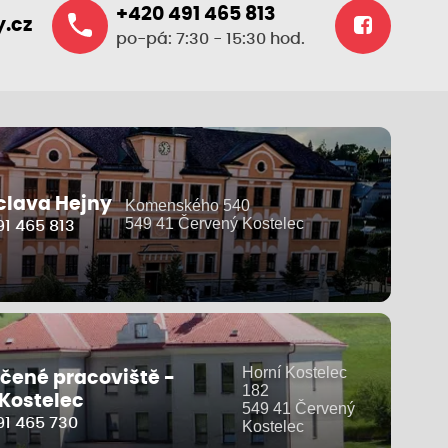
+420 491 465 813
.cz
po-pá: 7:30 - 15:30 hod.
clava Hejny
Komenského 540
549 41 Červený Kostelec
1 465 813
Horní Kostelec
čené pracoviště -
182
 Kostelec
549 41 Červený
91 465 730
Kostelec