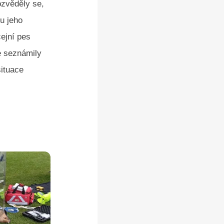
ozvěděly se,
u jeho
ejní pes
se seznámily
situace