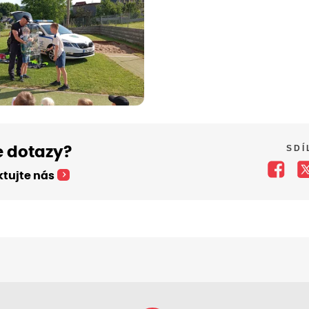
SDÍ
 dotazy?
tujte nás