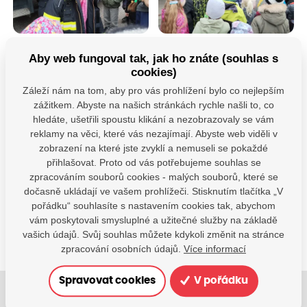
Aby web fungoval tak, jak ho znáte (souhlas s
cookies)
Záleží nám na tom, aby pro vás prohlížení bylo co nejlepším
zážitkem. Abyste na našich stránkách rychle našli to, co
hledáte, ušetřili spoustu klikání a nezobrazovaly se vám
reklamy na věci, které vás nezajímají. Abyste web viděli v
zobrazení na které jste zvyklí a nemuseli se pokaždé
Máte dotazy?
přihlašovat. Proto od vás potřebujeme souhlas se
Kontaktujte nás
zpracováním souborů cookies - malých souborů, které se
dočasně ukládají ve vašem prohlížeči. Stisknutím tlačítka „V
SDÍLEJTE:
pořádku“ souhlasíte s nastavením cookies tak, abychom
vám poskytovali smysluplné a užitečné služby na základě
vašich údajů. Svůj souhlas můžete kdykoli změnit na stránce
zpracování osobních údajů.
Více informací
Spravovat cookies
V pořádku
Jsme tu pro Vaše děti.