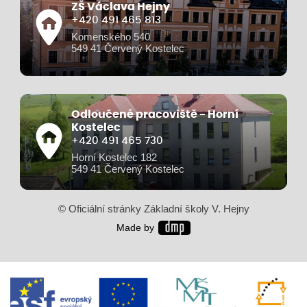
ZŠ Václava Hejny
+420 491 465 813
Komenského 540
549 41 Červený Kostelec
Odloučené pracoviště - Horní
Kostelec
+420 491 465 730
Horní Kostelec 182
549 41 Červený Kostelec
© Oficiální stránky Základní školy V. Hejny
Made by