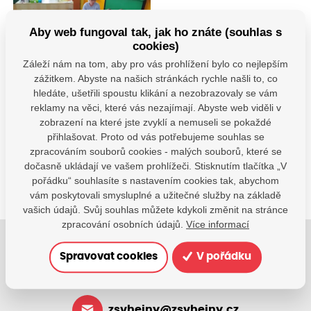
Aby web fungoval tak, jak ho znáte (souhlas s
cookies)
Záleží nám na tom, aby pro vás prohlížení bylo co nejlepším
zážitkem. Abyste na našich stránkách rychle našli to, co
hledáte, ušetřili spoustu klikání a nezobrazovaly se vám
Máte dotazy?
reklamy na věci, které vás nezajímají. Abyste web viděli v
Kontaktujte nás
zobrazení na které jste zvyklí a nemuseli se pokaždé
přihlašovat. Proto od vás potřebujeme souhlas se
SDÍLEJTE:
zpracováním souborů cookies - malých souborů, které se
dočasně ukládají ve vašem prohlížeči. Stisknutím tlačítka „V
pořádku“ souhlasíte s nastavením cookies tak, abychom
vám poskytovali smysluplné a užitečné služby na základě
vašich údajů. Svůj souhlas můžete kdykoli změnit na stránce
zpracování osobních údajů.
Více informací
Jsme tu pro Vaše děti.
Spravovat cookies
V pořádku
Jsme k dispozici, pokud potřebujete pomoci.
zsvhejny@zsvhejny.cz