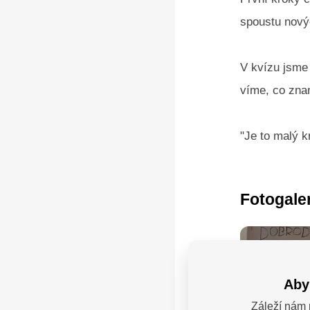
spoustu nový
V kvízu jsme 
víme, co zna
"Je to malý k
Fotogale
Aby
Záleží nám 