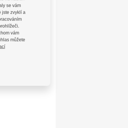
valy se vám
jste zvyklí a
zpracováním
rohlížeči.
bychom vám
uhlas můžete
ací