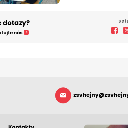
SDÍ
 dotazy?
tujte nás
zsvhejny@zsvhejny
Kontakty