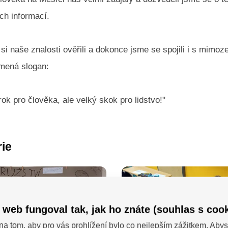
ch informací.
si naše znalosti ověřili a dokonce jsme se spojili i s mimo
mená slogan:
rok pro člověka, ale velký skok pro lidstvo!"
rie
 web fungoval tak, jak ho znáte (souhlas s cook
na tom, aby pro vás prohlížení bylo co nejlepším zážitkem. Abys