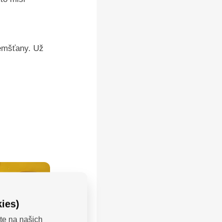
zemšťany. Už
ies)
te na našich