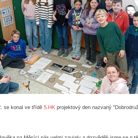
2. se konal ve třídě
5.HK
projektový den nazvaný "Dobrodruž
lověka na Měsíci nás velmi zaujaly a dozvěděli jsme se o té