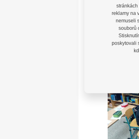
stránkách 
reklamy na v
nemuseli s
souborů c
Stisknutí
poskytovali
kd