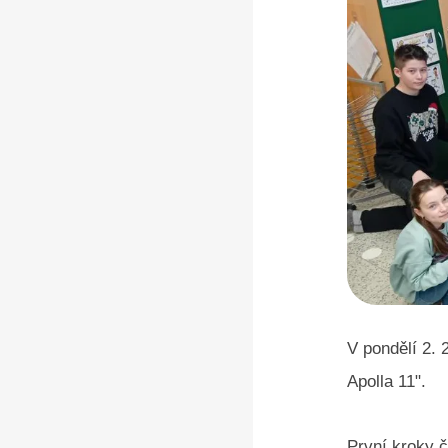
V pondělí 2. 
Apolla 11".
První kroky č