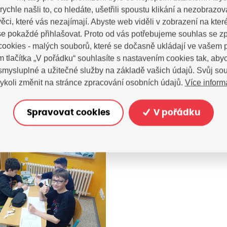
rychle našli to, co hledáte, ušetřili spoustu klikání a nezobrazo
ěci, které vás nezajímají. Abyste web viděli v zobrazení na které 
e pokaždé přihlašovat. Proto od vás potřebujeme souhlas se 
ookies - malých souborů, které se dočasně ukládají ve vašem p
m tlačítka „V pořádku“ souhlasíte s nastavením cookies tak, a
 smysluplné a užitečné služby na základě vašich údajů. Svůj so
Více inform
ykoli změnit na stránce zpracování osobních údajů.
Spravovat cookies
V pořádku