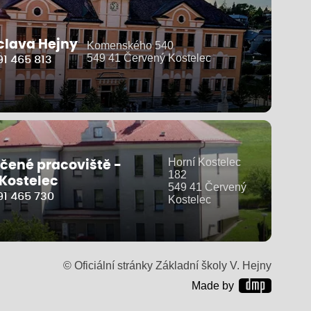
clava Hejny
Komenského 540
549 41 Červený Kostelec
1 465 813
Horní Kostelec
čené pracoviště -
182
 Kostelec
549 41 Červený
91 465 730
Kostelec
© Oficiální stránky Základní školy V. Hejny
Made by