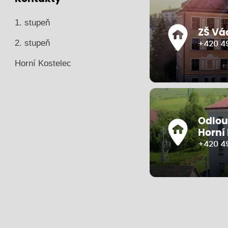
1. stupeň
ZŠ Vá
2. stupeň
+420 49
Horní Kostelec
Odlou
Horní
+420 4