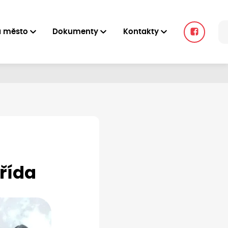
a město
Dokumenty
Kontakty
třída