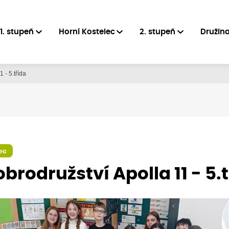
1. stupeň
Horní Kostelec
2. stupeň
Družin
 - 5.třída
ec
obrodružství Apolla 11 - 5.