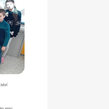
ství
to misi