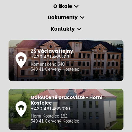
O škole
Dokumenty
Kontakty
ZŠ Václava Hejny
+420 491 465 813
Komenského 540
549 41 Červený Kostelec
Odloučené pracoviště - Horní
Kostelec
+420 491 465 730
Horní Kostelec 182
549 41 Červený Kostelec