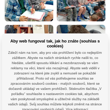
Aby web fungoval tak, jak ho znáte (souhlas s
cookies)
Záleží nám na tom, aby pro vás prohlížení bylo co nejlepším
zážitkem. Abyste na našich stránkách rychle našli to, co
hledáte, ušetřili spoustu klikání a nezobrazovaly se vám
reklamy na věci, které vás nezajímají. Abyste web viděli v
zobrazení na které jste zvyklí a nemuseli se pokaždé
přihlašovat. Proto od vás potřebujeme souhlas se
zpracováním souborů cookies - malých souborů, které se
dočasně ukládají ve vašem prohlížeči. Stisknutím tlačítka „V
pořádku“ souhlasíte s nastavením cookies tak, abychom
Máte dotazy?
vám poskytovali smysluplné a užitečné služby na základě
Kontaktujte nás
vašich údajů. Svůj souhlas můžete kdykoli změnit na stránce
zpracování osobních údajů.
Více informací