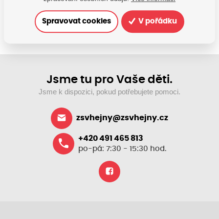
SDÍLEJTE:
Spravovat cookies
V pořádku
Jsme tu pro Vaše děti.
Jsme k dispozici, pokud potřebujete pomoci.
zsvhejny@zsvhejny.cz
+420 491 465 813
po-pá: 7:30 - 15:30 hod.