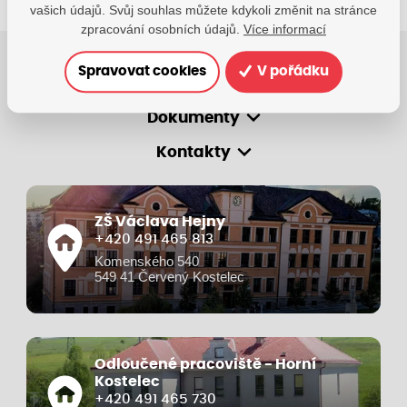
vašich údajů. Svůj souhlas můžete kdykoli změnit na stránce
zpracování osobních údajů.
Více informací
Spravovat cookies
V pořádku
O škole
Dokumenty
Kontakty
ZŠ Václava Hejny
+420 491 465 813
Komenského 540
549 41 Červený Kostelec
Odloučené pracoviště - Horní
Kostelec
+420 491 465 730