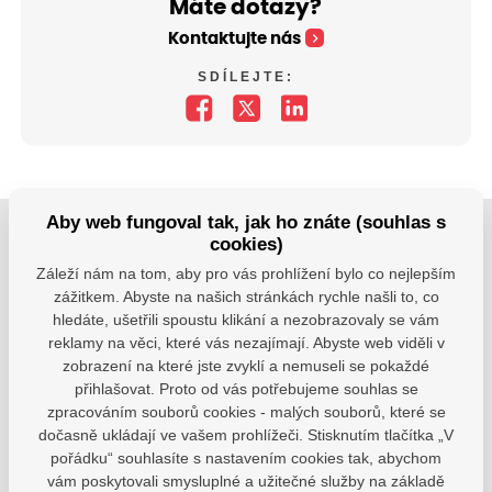
Máte dotazy?
Kontaktujte nás
SDÍLEJTE:
Aby web fungoval tak, jak ho znáte (souhlas s
cookies)
Jsme tu pro Vaše děti.
Záleží nám na tom, aby pro vás prohlížení bylo co nejlepším
Jsme k dispozici, pokud potřebujete pomoci.
zážitkem. Abyste na našich stránkách rychle našli to, co
hledáte, ušetřili spoustu klikání a nezobrazovaly se vám
zsvhejny@zsvhejny.cz
reklamy na věci, které vás nezajímají. Abyste web viděli v
zobrazení na které jste zvyklí a nemuseli se pokaždé
+420 491 465 813
přihlašovat. Proto od vás potřebujeme souhlas se
zpracováním souborů cookies - malých souborů, které se
po-pá: 7:30 - 15:30 hod.
dočasně ukládají ve vašem prohlížeči. Stisknutím tlačítka „V
pořádku“ souhlasíte s nastavením cookies tak, abychom
vám poskytovali smysluplné a užitečné služby na základě