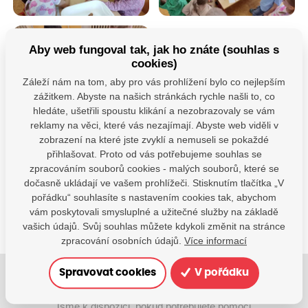
Aby web fungoval tak, jak ho znáte (souhlas s
cookies)
Záleží nám na tom, aby pro vás prohlížení bylo co nejlepším
zážitkem. Abyste na našich stránkách rychle našli to, co
hledáte, ušetřili spoustu klikání a nezobrazovaly se vám
reklamy na věci, které vás nezajímají. Abyste web viděli v
Máte dotazy?
zobrazení na které jste zvyklí a nemuseli se pokaždé
přihlašovat. Proto od vás potřebujeme souhlas se
Kontaktujte nás
zpracováním souborů cookies - malých souborů, které se
SDÍLEJTE:
dočasně ukládají ve vašem prohlížeči. Stisknutím tlačítka „V
pořádku“ souhlasíte s nastavením cookies tak, abychom
vám poskytovali smysluplné a užitečné služby na základě
vašich údajů. Svůj souhlas můžete kdykoli změnit na stránce
zpracování osobních údajů.
Více informací
Spravovat cookies
V pořádku
Jsme tu pro Vaše děti.
Jsme k dispozici, pokud potřebujete pomoci.