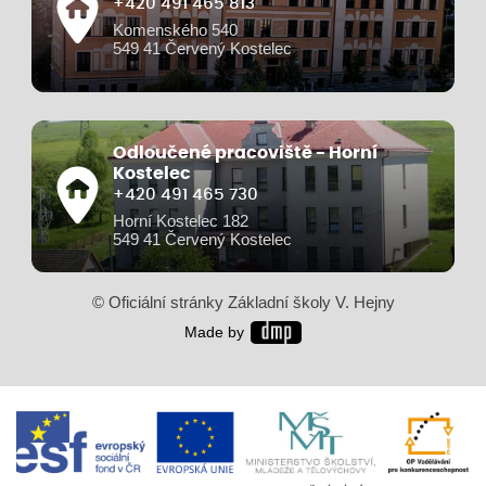
+420 491 465 813
Komenského 540
549 41 Červený Kostelec
Odloučené pracoviště - Horní
Kostelec
+420 491 465 730
Horní Kostelec 182
549 41 Červený Kostelec
© Oficiální stránky Základní školy V. Hejny
Made by