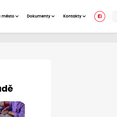
a město
Dokumenty
Kontakty
adě