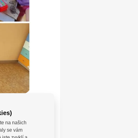
ies)
te na našich
valy se vám
LEJTE:
jste zvyklí a