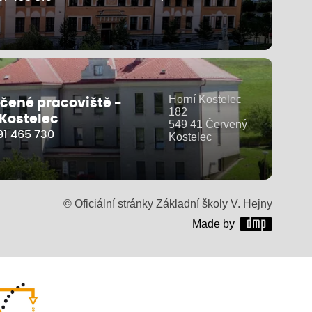
Horní Kostelec
čené pracoviště -
182
 Kostelec
549 41 Červený
91 465 730
Kostelec
© Oficiální stránky Základní školy V. Hejny
Made by