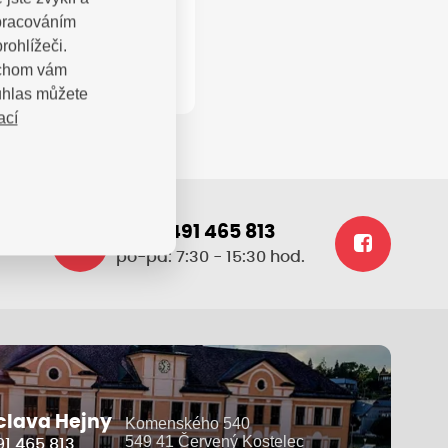
zpracováním
rohlížeči.
bychom vám
uhlas můžete
ací
+420 491 465 813
.cz
po-pá: 7:30 - 15:30 hod.
clava Hejny
Komenského 540
549 41 Červený Kostelec
1 465 813