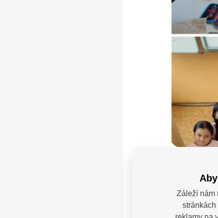
Páteční výuku
Aby
Záleží nám 
stránkách 
Máte
reklamy na v