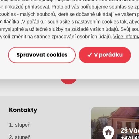
e pokaždé přihlašovat. Proto od vás potřebujeme souhlas se 
tujte nás
ookies - malých souborů, které se dočasně ukládají ve vašem p
m tlačítka „V pořádku“ souhlasíte s nastavením cookies tak, a
 smysluplné a užitečné služby na základě vašich údajů. Svůj so
Více inform
ykoli změnit na stránce zpracování osobních údajů.
Spravovat cookies
V pořádku
zsvhejny@zsvhejny
Kontakty
1. stupeň
ZŠ Vá
2. stupeň
+420 49