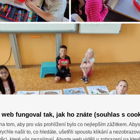
 prvńáci z Horńáku částečně strávili v zahradní pergole.
 web fungoval tak, jak ho znáte (souhlas s cook
na tom, aby pro vás prohlížení bylo co nejlepším zážitkem. Abys
rychle našli to, co hledáte, ušetřili spoustu klikání a nezobrazo
SDÍ
 dotazy?
ěci, které vás nezajímají. Abyste web viděli v zobrazení na které 