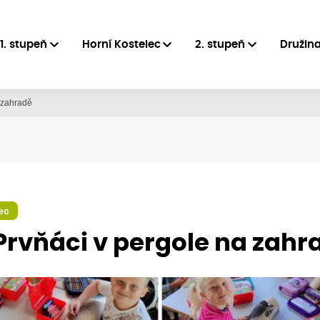
1. stupeň
Horní Kostelec
2. stupeň
Družin
a zahradě
ec
 Prvňáci v pergole na zahr