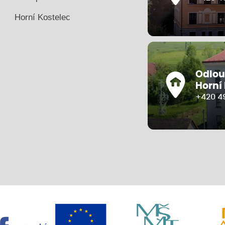
Horní Kostelec
Odlou
Horní
+420 4