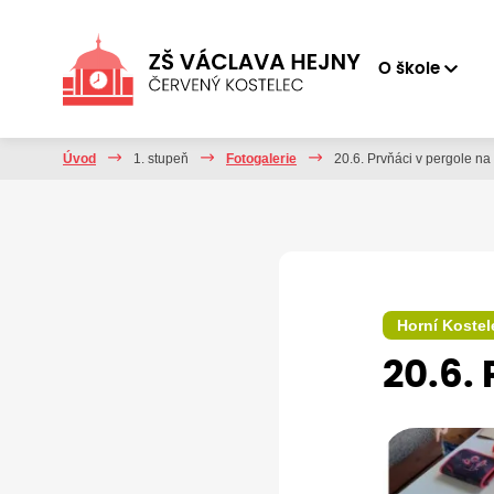
O škole
Úvod
1. stupeň
Fotogalerie
20.6. Prvňáci v pergole n
Horní Kostel
20.6.