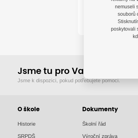
nemuseli s
Kontak
souborů c
Stisknutí
poskytovali
kd
Jsme tu pro Vaše děti.
Jsme k dispozici, pokud potřebujete pomoci.
O škole
Dokumenty
Historie
Školní řád
SRPDŠ
Výroční zpráva