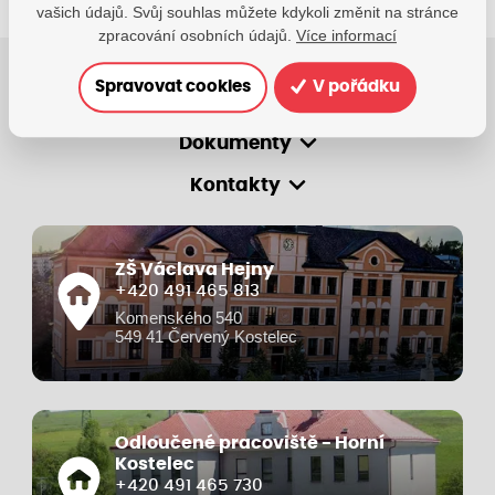
vašich údajů. Svůj souhlas můžete kdykoli změnit na stránce
zpracování osobních údajů.
Více informací
Spravovat cookies
V pořádku
O škole
Dokumenty
Kontakty
ZŠ Václava Hejny
+420 491 465 813
Komenského 540
549 41 Červený Kostelec
Odloučené pracoviště - Horní
Kostelec
+420 491 465 730