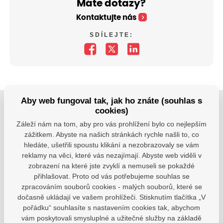
Máte dotazy?
Kontaktujte nás
SDÍLEJTE:
Aby web fungoval tak, jak ho znáte (souhlas s
cookies)
Jsme tu pro Vaše děti.
Záleží nám na tom, aby pro vás prohlížení bylo co nejlepším
Jsme k dispozici, pokud potřebujete pomoci.
zážitkem. Abyste na našich stránkách rychle našli to, co
hledáte, ušetřili spoustu klikání a nezobrazovaly se vám
zsvhejny@zsvhejny.cz
reklamy na věci, které vás nezajímají. Abyste web viděli v
zobrazení na které jste zvyklí a nemuseli se pokaždé
+420 491 465 813
přihlašovat. Proto od vás potřebujeme souhlas se
zpracováním souborů cookies - malých souborů, které se
po-pá: 7:30 - 15:30 hod.
dočasně ukládají ve vašem prohlížeči. Stisknutím tlačítka „V
pořádku“ souhlasíte s nastavením cookies tak, abychom
vám poskytovali smysluplné a užitečné služby na základě