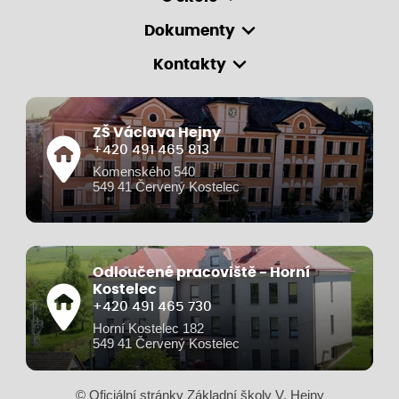
Dokumenty
Kontakty
ZŠ Václava Hejny
+420 491 465 813
Komenského 540
549 41 Červený Kostelec
Odloučené pracoviště - Horní
Kostelec
+420 491 465 730
Horní Kostelec 182
549 41 Červený Kostelec
© Oficiální stránky Základní školy V. Hejny