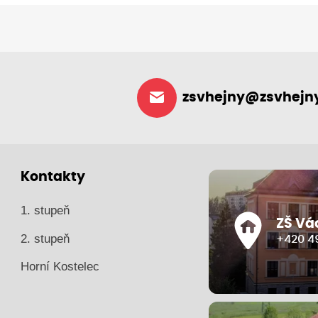
zsvhejny@zsvhejny
Kontakty
1. stupeň
ZŠ Vá
2. stupeň
+420 49
Horní Kostelec