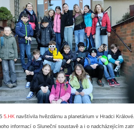
25
5.HK
navštívila hvězdárnu a planetárium v Hradci Králové.
oho informací o Sluneční soustavě a i o nadcházejícím zat