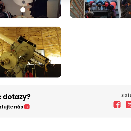
SDÍ
 dotazy?
tujte nás