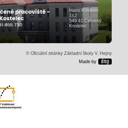
Horní Kostelec
čené pracoviště -
182
 Kostelec
549 41 Červený
91 465 730
Kostelec
© Oficiální stránky Základní školy V. Hejny
Made by