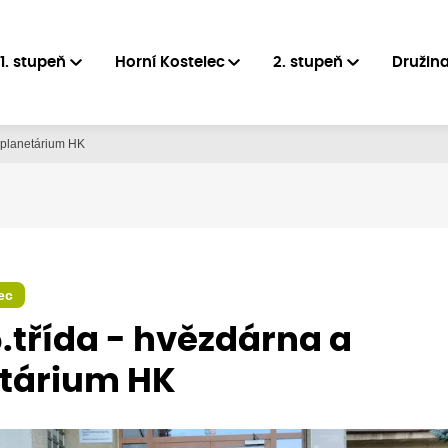
1. stupeň
Horní Kostelec
2. stupeň
Družin
a planetárium HK
ec
 5.třída - hvězdárna a
tárium HK