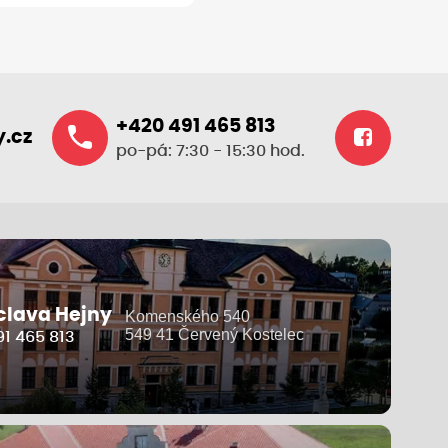
+420 491 465 813
.cz
po-pá: 7:30 - 15:30 hod.
clava Hejny
Komenského 540
549 41 Červený Kostelec
1 465 813