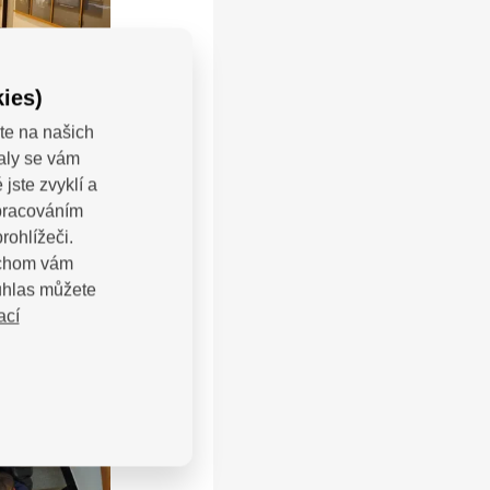
ies)
te na našich
valy se vám
jste zvyklí a
zpracováním
rohlížeči.
bychom vám
uhlas můžete
ací