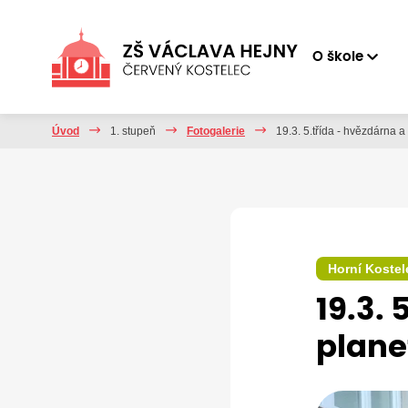
O škole
Úvod
1. stupeň
Fotogalerie
19.3. 5.třída - hvězdárna 
Horní Kostel
19.3.
plane