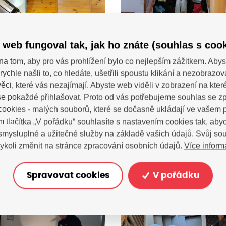
 web fungoval tak, jak ho znáte (souhlas s cook
na tom, aby pro vás prohlížení bylo co nejlepším zážitkem. Abys
rychle našli to, co hledáte, ušetřili spoustu klikání a nezobrazo
ěci, které vás nezajímají. Abyste web viděli v zobrazení na které 
e pokaždé přihlašovat. Proto od vás potřebujeme souhlas se 
ookies - malých souborů, které se dočasně ukládají ve vašem p
m tlačítka „V pořádku“ souhlasíte s nastavením cookies tak, a
 smysluplné a užitečné služby na základě vašich údajů. Svůj so
Více inform
ykoli změnit na stránce zpracování osobních údajů.
Spravovat cookies
V pořádku