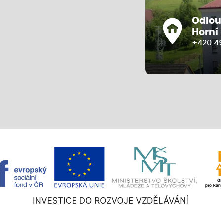
Odlou
Horní
+420 4