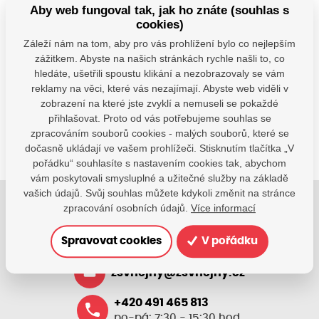
Aby web fungoval tak, jak ho znáte (souhlas s
cookies)
Záleží nám na tom, aby pro vás prohlížení bylo co nejlepším
Máte dotazy?
zážitkem. Abyste na našich stránkách rychle našli to, co
hledáte, ušetřili spoustu klikání a nezobrazovaly se vám
Kontaktujte nás
reklamy na věci, které vás nezajímají. Abyste web viděli v
SDÍLEJTE:
zobrazení na které jste zvyklí a nemuseli se pokaždé
přihlašovat. Proto od vás potřebujeme souhlas se
zpracováním souborů cookies - malých souborů, které se
dočasně ukládají ve vašem prohlížeči. Stisknutím tlačítka „V
pořádku“ souhlasíte s nastavením cookies tak, abychom
vám poskytovali smysluplné a užitečné služby na základě
vašich údajů. Svůj souhlas můžete kdykoli změnit na stránce
zpracování osobních údajů.
Více informací
Jsme tu pro Vaše děti.
Jsme k dispozici, pokud potřebujete pomoci.
Spravovat cookies
V pořádku
zsvhejny@zsvhejny.cz
+420 491 465 813
po-pá: 7:30 - 15:30 hod.