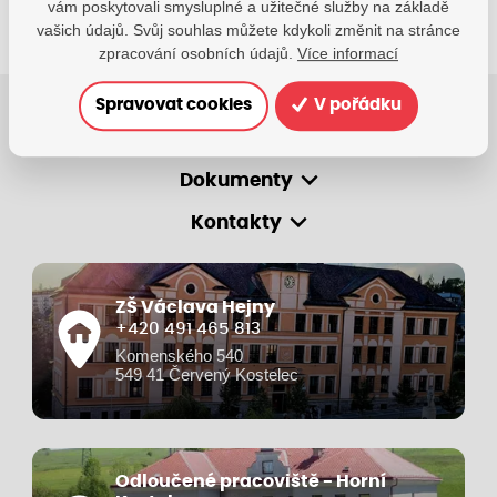
vám poskytovali smysluplné a užitečné služby na základě
vašich údajů. Svůj souhlas můžete kdykoli změnit na stránce
zpracování osobních údajů.
Více informací
Spravovat cookies
V pořádku
O škole
Dokumenty
Kontakty
ZŠ Václava Hejny
+420 491 465 813
Komenského 540
549 41 Červený Kostelec
Odloučené pracoviště - Horní