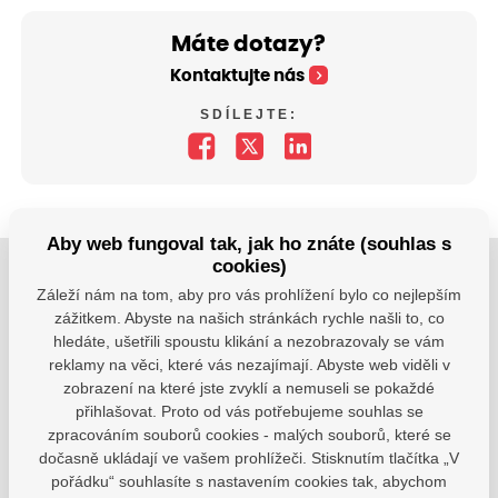
Máte dotazy?
Kontaktujte nás
SDÍLEJTE:
Aby web fungoval tak, jak ho znáte (souhlas s
cookies)
Jsme tu pro Vaše děti.
Záleží nám na tom, aby pro vás prohlížení bylo co nejlepším
zážitkem. Abyste na našich stránkách rychle našli to, co
Jsme k dispozici, pokud potřebujete pomoci.
hledáte, ušetřili spoustu klikání a nezobrazovaly se vám
reklamy na věci, které vás nezajímají. Abyste web viděli v
zsvhejny@zsvhejny.cz
zobrazení na které jste zvyklí a nemuseli se pokaždé
přihlašovat. Proto od vás potřebujeme souhlas se
+420 491 465 813
zpracováním souborů cookies - malých souborů, které se
po-pá: 7:30 - 15:30 hod.
dočasně ukládají ve vašem prohlížeči. Stisknutím tlačítka „V
pořádku“ souhlasíte s nastavením cookies tak, abychom