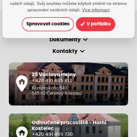
vašich údajů. Svůj souhlas můžete kdykoli změnit na stránce
zpracování osobních údajů.
Více informací
Spravovat cookies
V pořádku
O škole
Dokumenty
Kontakty
ZŠ Václava Hejny
+420 491 465 813
Komenského 540
549 41 Červený Kostelec
Odloučené pracoviště - Horní
Kostelec
+420 491 465 730