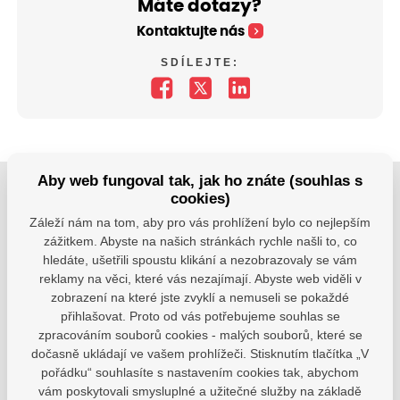
Máte dotazy?
Kontaktujte nás
SDÍLEJTE:
Aby web fungoval tak, jak ho znáte (souhlas s
cookies)
Jsme tu pro Vaše děti.
Záleží nám na tom, aby pro vás prohlížení bylo co nejlepším
Jsme k dispozici, pokud potřebujete pomoci.
zážitkem. Abyste na našich stránkách rychle našli to, co
hledáte, ušetřili spoustu klikání a nezobrazovaly se vám
zsvhejny@zsvhejny.cz
reklamy na věci, které vás nezajímají. Abyste web viděli v
zobrazení na které jste zvyklí a nemuseli se pokaždé
+420 491 465 813
přihlašovat. Proto od vás potřebujeme souhlas se
zpracováním souborů cookies - malých souborů, které se
po-pá: 7:30 - 15:30 hod.
dočasně ukládají ve vašem prohlížeči. Stisknutím tlačítka „V
pořádku“ souhlasíte s nastavením cookies tak, abychom
vám poskytovali smysluplné a užitečné služby na základě