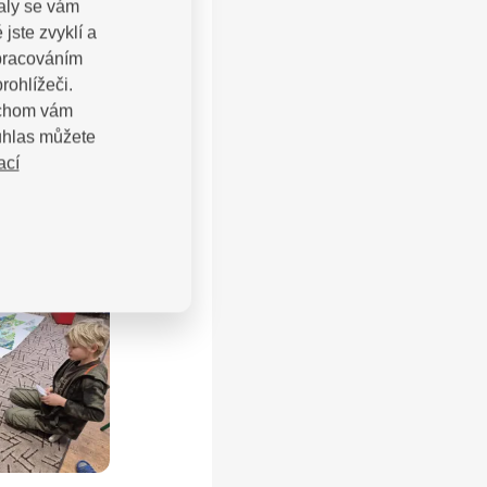
valy se vám
jste zvyklí a
zpracováním
rohlížeči.
bychom vám
uhlas můžete
ací