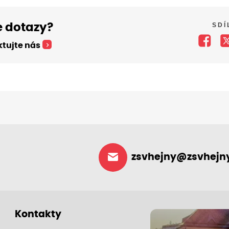
SDÍ
 dotazy?
tujte nás
zsvhejny@zsvhejny
Kontakty