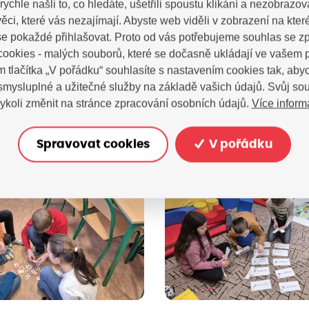
rychle našli to, co hledáte, ušetřili spoustu klikání a nezobrazo
ěci, které vás nezajímají. Abyste web viděli v zobrazení na které 
e pokaždé přihlašovat. Proto od vás potřebujeme souhlas se 
ookies - malých souborů, které se dočasně ukládají ve vašem p
m tlačítka „V pořádku“ souhlasíte s nastavením cookies tak, a
 smysluplné a užitečné služby na základě vašich údajů. Svůj so
Více inform
ykoli změnit na stránce zpracování osobních údajů.
Spravovat cookies
V pořádku