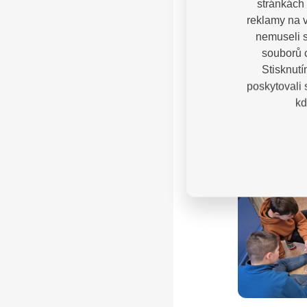
stránkách 
reklamy na v
nemuseli s
souborů c
Stisknutí
poskytovali
kd