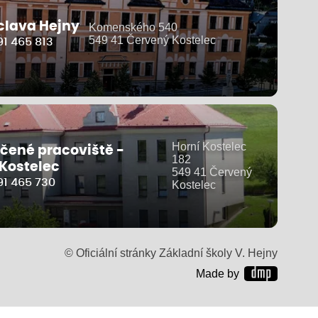
clava Hejny
Komenského 540
549 41 Červený Kostelec
1 465 813
Horní Kostelec
čené pracoviště -
182
 Kostelec
549 41 Červený
91 465 730
Kostelec
© Oficiální stránky Základní školy V. Hejny
Made by