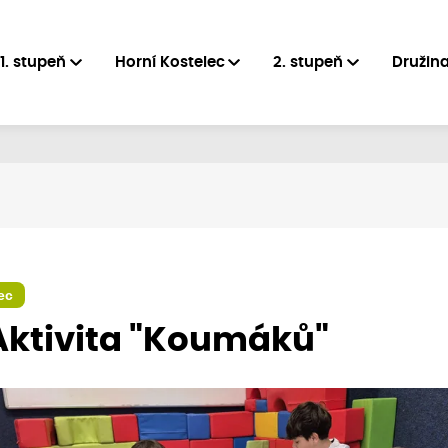
1. stupeň
Horní Kostelec
2. stupeň
Družin
ec
. Aktivita "Koumáků"