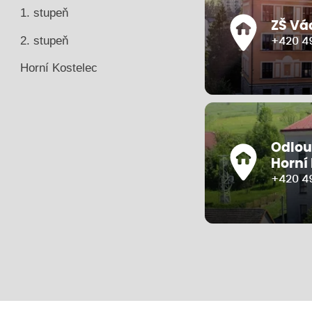
1. stupeň
ZŠ Vá
2. stupeň
+420 49
Horní Kostelec
Odlou
Horní
+420 4