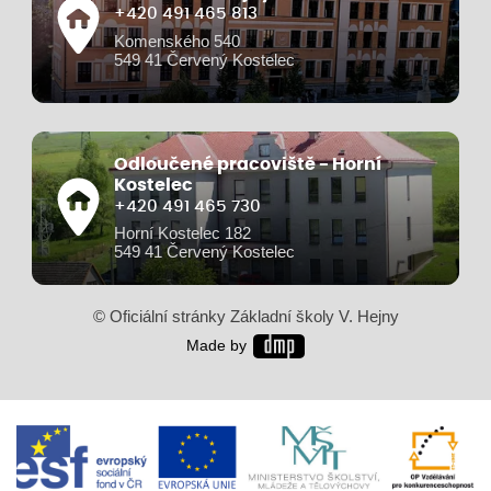
+420 491 465 813
Komenského 540
549 41 Červený Kostelec
Odloučené pracoviště - Horní
Kostelec
+420 491 465 730
Horní Kostelec 182
549 41 Červený Kostelec
© Oficiální stránky Základní školy V. Hejny
Made by