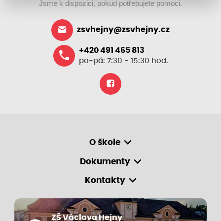
Jsme k dispozici, pokud potřebujete pomoci.
zsvhejny@zsvhejny.cz
+420 491 465 813
po-pá: 7:30 - 15:30 hod.
O škole
Dokumenty
Kontakty
ZŠ Václava Hejny