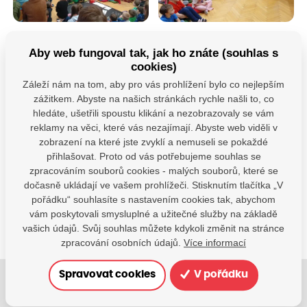
Aby web fungoval tak, jak ho znáte (souhlas s
cookies)
Záleží nám na tom, aby pro vás prohlížení bylo co nejlepším
zážitkem. Abyste na našich stránkách rychle našli to, co
hledáte, ušetřili spoustu klikání a nezobrazovaly se vám
reklamy na věci, které vás nezajímají. Abyste web viděli v
Máte dotazy?
zobrazení na které jste zvyklí a nemuseli se pokaždé
přihlašovat. Proto od vás potřebujeme souhlas se
Kontaktujte nás
zpracováním souborů cookies - malých souborů, které se
SDÍLEJTE:
dočasně ukládají ve vašem prohlížeči. Stisknutím tlačítka „V
pořádku“ souhlasíte s nastavením cookies tak, abychom
vám poskytovali smysluplné a užitečné služby na základě
vašich údajů. Svůj souhlas můžete kdykoli změnit na stránce
zpracování osobních údajů.
Více informací
Spravovat cookies
V pořádku
Jsme tu pro Vaše děti.