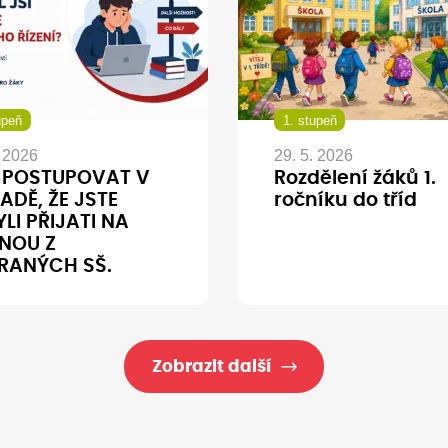
upeň
1. stupeň
. 2026
29. 5. 2026
 POSTUPOVAT V
Rozdělení žáků 1.
ADĚ, ŽE JSTE
ročníku do tříd
LI PŘIJATI NA
NOU Z
RANÝCH SŠ.
Zobrazit další