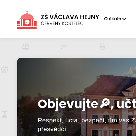
O škole
Objevujte🔎, učte
Objevujte🔎, učte
Respekt, úcta, bezpečí, tím vás Z
Respekt, úcta, bezpečí, tím vás Z
přesvědčí.
přesvědčí.