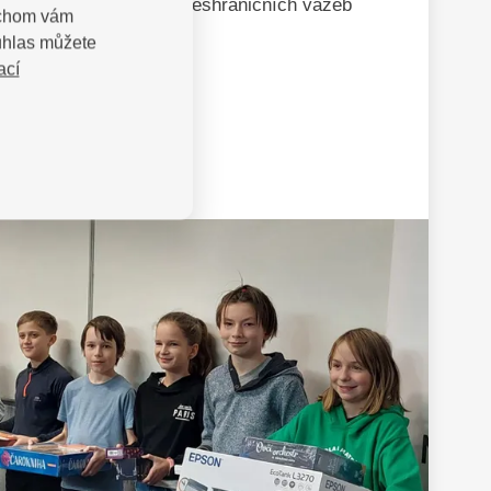
 obyvatel, prohloubení přeshraničních vazeb
bychom vám
sko-polského pohraničí.
uhlas můžete
ací