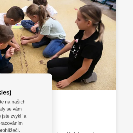
ies)
te na našich
valy se vám
jste zvyklí a
st 3
zpracováním
rohlížeči.