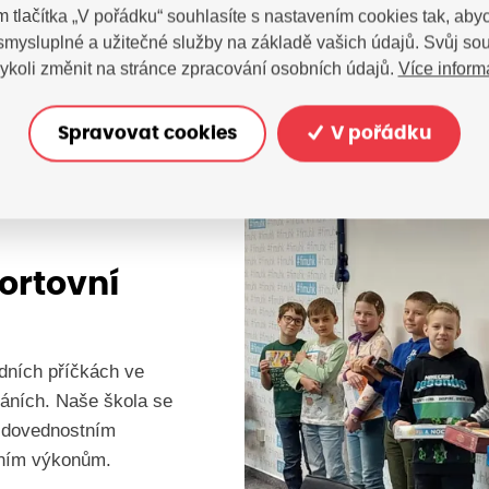
Spolupráce institucí a
m tlačítka „V pořádku“ souhlasíte s nastavením cookies tak, a
obyvatel a institucí če
 smysluplné a užitečné služby na základě vašich údajů. Svůj so
Více inform
ykoli změnit na stránce zpracování osobních údajů.
Zjistit více
Spravovat cookies
V pořádku
portovní
edních příčkách ve
kláních. Naše škola se
 dovednostním
vním výkonům.