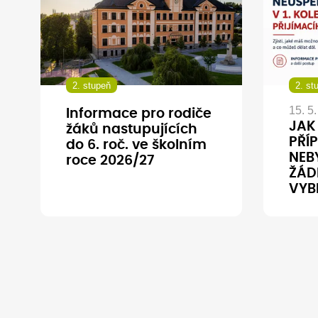
2. stupeň
2. st
15. 5
Informace pro rodiče
JAK
žáků nastupujících
PŘÍP
do 6. roč. ve školním
NEBY
roce 2026/27
ŽÁD
VYB