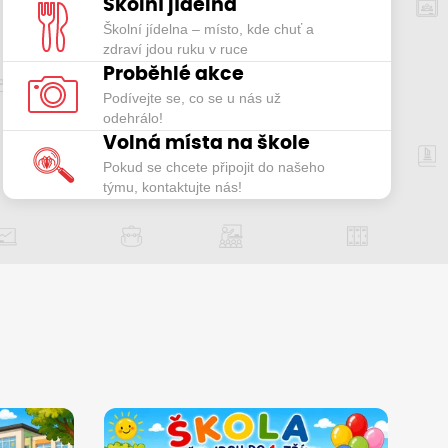
Školní jídelna
ZJISTIT VÍCE
Školní jídelna – místo, kde chuť a
zdraví jdou ruku v ruce
Proběhlé akce
Podívejte se, co se u nás už
odehrálo!
Volná místa na škole
Pokud se chcete připojit do našeho
týmu, kontaktujte nás!