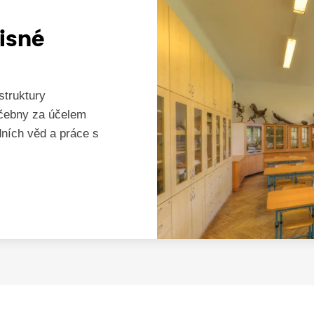
isné
struktury
učebny za účelem
dních věd a práce s