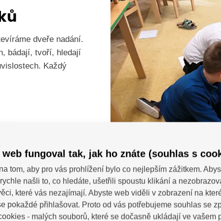
ků
tevíráme dveře nadání.
 bádají, tvoří, hledají
ouvislostech. Každý
 web fungoval tak, jak ho znáte (souhlas s cook
na tom, aby pro vás prohlížení bylo co nejlepším zážitkem. Abys
rychle našli to, co hledáte, ušetřili spoustu klikání a nezobrazo
ěci, které vás nezajímají. Abyste web viděli v zobrazení na které 
Všestranno
e pokaždé přihlašovat. Proto od vás potřebujeme souhlas se 
ookies - malých souborů, které se dočasně ukládají ve vašem p