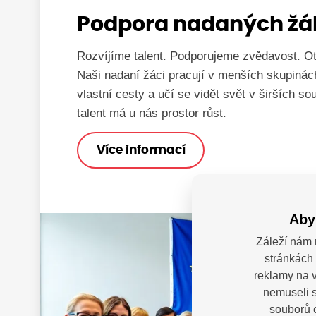
Podpora nadaných žá
Rozvíjíme talent. Podporujeme zvědavost. O
Naši nadaní žáci pracují v menších skupinách,
vlastní cesty a učí se vidět svět v širších s
talent má u nás prostor růst.
Více informací
Aby
Záleží nám 
stránkách 
reklamy na v
nemuseli s
souborů c